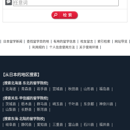
日本留学新闻
查找留学目的地
有用的留学信息
校友留言
索引检索
网站导览
利用规约
个人信息使用方法
关于使用环境
【从日本的地区搜索】
[搜索北海道·东北的留学院校]
北海道
青森县
岩手县
宫城县
秋田县
山形县
福岛县
[搜索关东·甲信越的留学院校]
茨城县
枥木县
群马县
崎玉县
千叶县
东京都
神奈川县
山梨县
长野县
新泻县
[搜索东海·北陆的留学院校]
岐阜县
静冈县
爱知县
三重县
富山县
石川县
福井县