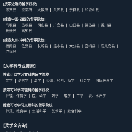
[搜索近畿的留学院校]
滋贺县
京都府
大阪府
兵库县
奈良县
和歌山县
[搜索中国·四国的留学院校]
鸟取县
岛根县
冈山县
广岛县
山口县
德岛县
香川县
爱媛县
高知县
[搜索九州·冲绳的留学院校]
福冈县
佐贺县
长崎县
熊本县
大分县
宫崎县
鹿儿岛县
冲绳县
【从学科专业搜索】
搜索可以学习文科的留学院校
文学
语言学
法学
经济、经营、商学
社会学
国际关系学
搜索可以学习理科的留学院校
护理、保健学
医、齿学
药学
理学
工学
农、水产学
搜索可以学习文理科的留学院校
师范、教育学
生活科学
艺术学
综合科学
【奖学金咨询】