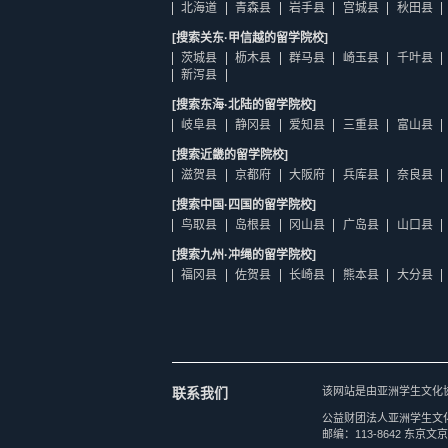
北海道
青森县
岩手县
宫城县
秋田县
[搜索关东·甲信越的留学院校]
茨城县
枥木县
群马县
崎玉县
千叶县
新泻县
[搜索东海·北陆的留学院校]
岐阜县
静冈县
爱知县
三重县
富山县
[搜索近畿的留学院校]
滋贺县
京都府
大阪府
兵库县
奈良县
[搜索中国·四国的留学院校]
鸟取县
岛根县
冈山县
广岛县
山口县
[搜索九州·冲绳的留学院校]
福冈县
佐贺县
长崎县
熊本县
大分县
联系我们
该网站是由亚洲学生文化
公益财团法人亚洲学生文
邮编：113-8642 东京文京