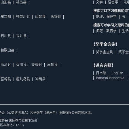
山形县
福岛县
文学
语言学
法
搜索可以学习理科的留
东京都
神奈川县
山梨县
长野县
护理、保健学
医、
搜索可以学习文理科的
师范、教育学
生活
石川县
福井县
【奖学金咨询】
和歌山县
奖学金查询
奖学金
德岛县
香川县
爱媛县
高知县
【语言选择】
日本語
English
Bahasa Indonesia
宫崎县
鹿儿岛县
冲绳县
协会（公益财团法人）和倍楽生（倍乐生）股份有限公司共同运营。
化协会 国际教育支援事业部
区本驹込2-12-13