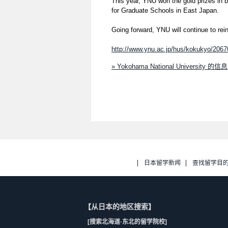
This year, YNU won the gold prizes in b
for Graduate Schools in East Japan.
Going forward, YNU will continue to rein
http://www.ynu.ac.jp/hus/kokukyo/20670
» Yokohama National University 的信息
日本留学新闻
查找留学目
【从日本的地区搜索】
[搜索北海道·东北的留学院校]