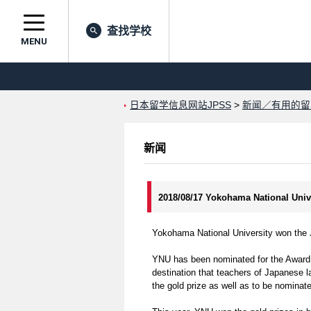
查找学校
MENU
日本留学信息网站JPSS
>
新闻／有用的留
新闻
2018/08/17 Yokohama National Univ
Yokohama National University won the 
YNU has been nominated for the Award f
destination that teachers of Japanese
the gold prize as well as to be nominat