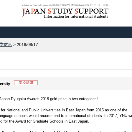
Yokohama National University 横浜国立大学が日本留学AWARDS（アワーズ）2018で2...
学信息
> 2018/08/17
ersity
Japan Ryugaku Awards 2018 gold prize in two categories!
or National and Public Universities in East Japan from 2015 as one of the
 language schools would recommend to international students. In 2017, YNU w
ed for the Award for Graduate Schools in East Japan.