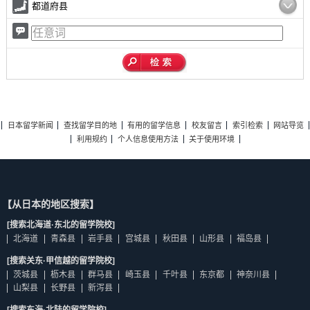
都道府县
日本留学新闻
查找留学目的地
有用的留学信息
校友留言
索引检索
网站导览
利用规约
个人信息使用方法
关于使用环境
【从日本的地区搜索】
[搜索北海道·东北的留学院校]
北海道
青森县
岩手县
宫城县
秋田县
山形县
福岛县
[搜索关东·甲信越的留学院校]
茨城县
枥木县
群马县
崎玉县
千叶县
东京都
神奈川县
山梨县
长野县
新泻县