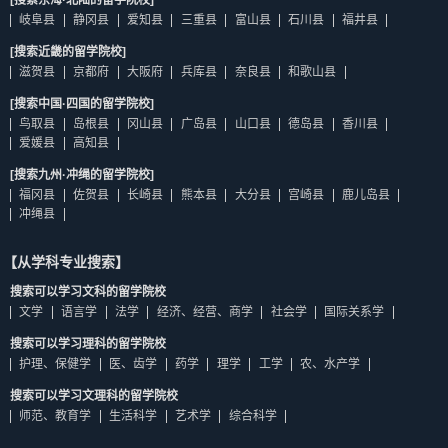
[搜索东海·北陆的留学院校]
岐阜县
静冈县
爱知县
三重县
富山县
石川县
福井县
[搜索近畿的留学院校]
滋贺县
京都府
大阪府
兵库县
奈良县
和歌山县
[搜索中国·四国的留学院校]
鸟取县
岛根县
冈山县
广岛县
山口县
德岛县
香川县
爱媛县
高知县
[搜索九州·冲绳的留学院校]
福冈县
佐贺县
长崎县
熊本县
大分县
宫崎县
鹿儿岛县
冲绳县
【从学科专业搜索】
搜索可以学习文科的留学院校
文学
语言学
法学
经济、经营、商学
社会学
国际关系学
搜索可以学习理科的留学院校
护理、保健学
医、齿学
药学
理学
工学
农、水产学
搜索可以学习文理科的留学院校
师范、教育学
生活科学
艺术学
综合科学