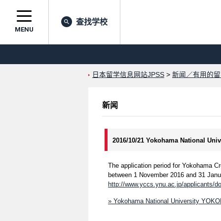
查找学校
MENU
日本留学信息网站JPSS
>
新闻／有用的留
新闻
2016/10/21 Yokohama National Un
The application period for Yokohama Cr
between 1 November 2016 and 31 Januar
http://www.yccs.ynu.ac.jp/applicants/d
» Yokohama National University Y