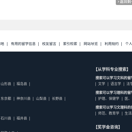
的地
有用的留学信息
校友留言
索引检索
网站导览
利用规约
个
【从学科专业搜索】
搜索可以学习文科的留
山形县
福岛县
文学
语言学
法
搜索可以学习理科的留
东京都
神奈川县
山梨县
长野县
护理、保健学
医、
搜索可以学习文理科的
师范、教育学
生活
石川县
福井县
【奖学金咨询】