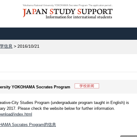
Yokohama National University YOKOHAMA Socrates Program The application period...
学信息
> 2016/10/21
iversity YOKOHAMA Socrates Program
eative-City Studies Program (undergraduate program taught in English) is
y 2017. Please check the website below for further information.
ownload/index.html
OKOHAMA Socrates Program的信息