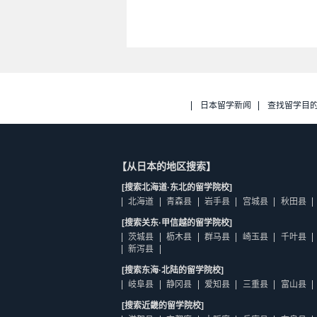
日本留学新闻
查找留学目
【从日本的地区搜索】
[搜索北海道·东北的留学院校]
北海道
青森县
岩手县
宫城县
秋田县
[搜索关东·甲信越的留学院校]
茨城县
枥木县
群马县
崎玉县
千叶县
新泻县
[搜索东海·北陆的留学院校]
岐阜县
静冈县
爱知县
三重县
富山县
[搜索近畿的留学院校]