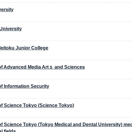
versity
University
eitoku Junior College
e of Advanced Media Artｓ and Sciences
 of Information Security
 of Science Tokyo (Science Tokyo)
 of Science Tokyo (Tokyo Medical and Dental University) med
l fields