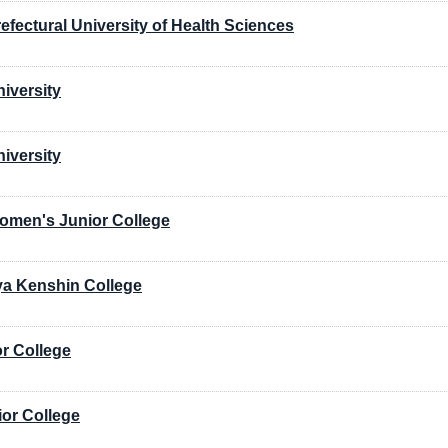
refectural University of Health Sciences
niversity
niversity
Women's Junior College
ya Kenshin College
or College
ior College