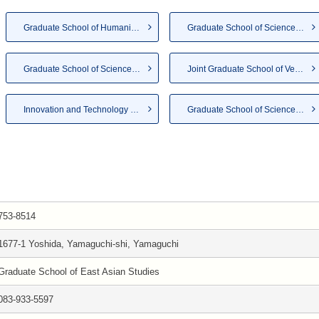
Graduate School of Humanities...
Graduate School of Sciences a...
Graduate School of Sciences a...
Joint Graduate School of Vete...
Innovation and Technology Man...
Graduate School of Sciences a...
753-8514
1677-1 Yoshida, Yamaguchi-shi, Yamaguchi
Graduate School of East Asian Studies
083-933-5597