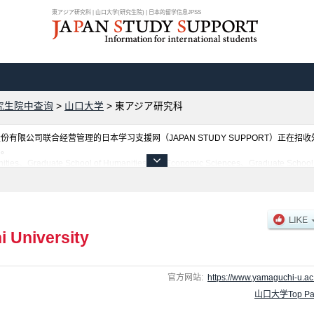
東アジア研究科 | 山口大学(研究生院) | 日本的留学信息JPSS
究生院中查询
>
山口大学
>
東アジア研究科
限公司联合经营管理的日本学习支援网（JAPAN STUDY SUPPORT）正在招
网。
 School of Humanities and Economic Sciences、Graduate School of Sci
 Sciences and Technology for Innovation (Agriculture Field)、Joint Graduate
Graduate School of Sciences and Technology for Innovation (Engin
息都登载于此，请务必查阅和利用此网。
 University
官方网站:
https://www.yamaguchi-u.ac.
山口大学Top Pa