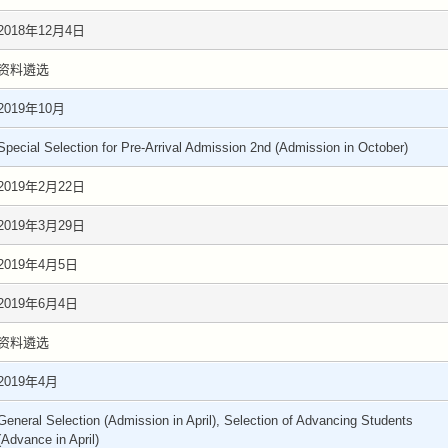
2018年12月4日
资料遴选
2019年10月
Special Selection for Pre-Arrival Admission 2nd (Admission in October)
2019年2月22日
2019年3月29日
2019年4月5日
2019年6月4日
资料遴选
2019年4月
General Selection (Admission in April), Selection of Advancing Students
(Advance in April)