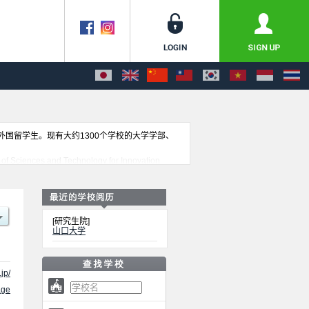
收外国留学生。现有大约1300个学校的大学学部、
ences and Technology for Innovation
 School of Veterinary Medicine、東アジア研究科、
eerig Field)等各研究科的不同信息。招收名额、合格人数等考试信息，
[研究生院]
山口大学
jp/
ge