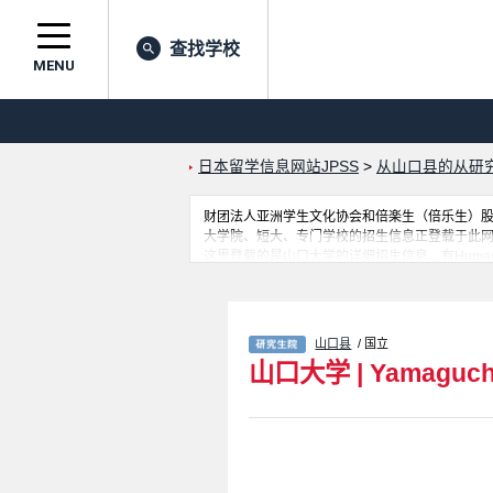
查找学校
MENU
日本留学信息网站JPSS
>
从山口县的从研
财团法人亚洲学生文化协会和倍楽生（倍乐生）股份有
大学院、短大、专门学校的招生信息正登载于此
这里登载的是山口大学的详细招生信息。有Humanities、Graduate
(Science Field)、Medicine、Graduate School of
Innovation and Technology Management、
以及设施介绍、联系方式等外国留学生必要的信
山口县
/ 国立
山口大学
|
Yamaguchi