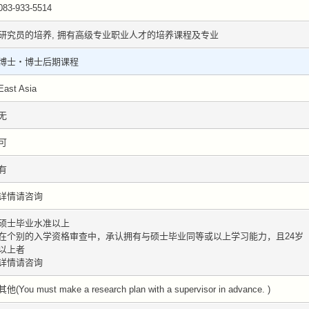
083-933-5514
研究员的培养, 拥有高级专业职业人才的培养课程及专业
博士・博士后期课程
East Asia
无
可
有
详情请咨询
硕士毕业水准以上
在个别的入学资格审查中，承认拥有与硕士毕业同等或以上学习能力，且24岁
以上者
详情请咨询
其他(You must make a research plan with a supervisor in advance. )