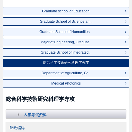
Graduate school of Education
Graduate School of Science an...
Graduate School of Humanities...
Major of Engineering, Graduat...
Graduate School of Integrated...
総合科学技術研究科理学専攻
Department of Agriculture, Gr...
Medical Photonics
総合科学技術研究科理学専攻
入学考试资料
邮政编码