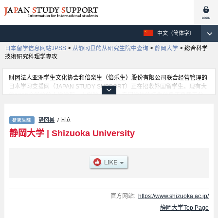
中文（简体字）
日本留学信息网站JPSS
>
从静冈县的从研究生院中查询
>
静岡大学
>
総合科学
技術研究科理学専攻
财团法人亚洲学生文化协会和倍楽生（倍乐生）股份有限公司联合经营管理的
日本学习支援网（JAPAN STUDY SUPPORT）正在招收外国留学生。现有大
约1300个学校的大学学部、大学院、短大、专门学校的招生信息正登载于此
网。
这里登载的是静岡大学的详细招生信息。有Graduate school of Education、
静冈县
/ 国立
Graduate School of Science and Technology, Educational Division、
Graduate School of Humanities and Social Sciences、Major of
静岡大学
|
Shizuoka University
Engineering, Graduate school Integrated Science Technology、Graduate
School of Integrated Science and Technology , Department of Informatics、
総合科学技術研究科理学専攻、Department of Agriculture, Graduate School
of Integrated Science and Technology、Medical Photonics等各研究科的不
同信息。招收名额、合格人数等考试信息，以及设施介绍、联系方式等外国留
学生必要的信息都登载于此，请务必查阅和利用此网。
官方网站:
https://www.shizuoka.ac.jp/
静岡大学Top Page