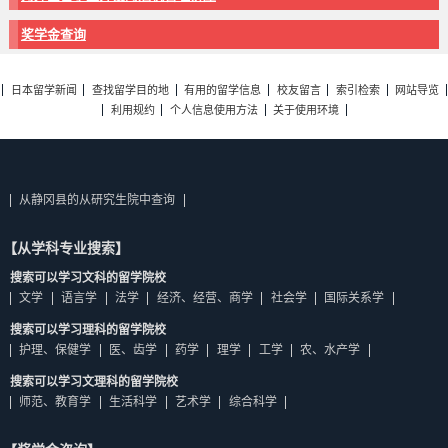
奖学金查询
日本留学新闻
查找留学目的地
有用的留学信息
校友留言
索引检索
网站导览
利用规约
个人信息使用方法
关于使用环境
从静冈县的从研究生院中查询
【从学科专业搜索】
搜索可以学习文科的留学院校
文学
语言学
法学
经济、经营、商学
社会学
国际关系学
搜索可以学习理科的留学院校
护理、保健学
医、齿学
药学
理学
工学
农、水产学
搜索可以学习文理科的留学院校
师范、教育学
生活科学
艺术学
综合科学