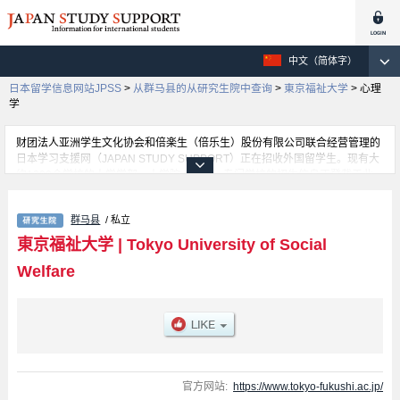
中文（简体字）
日本留学信息网站JPSS
>
从群马县的从研究生院中查询
>
東京福祉大学
>
心理
学
财团法人亚洲学生文化协会和倍楽生（倍乐生）股份有限公司联合经营管理的
日本学习支援网（JAPAN STUDY SUPPORT）正在招收外国留学生。现有大
约1300个学校的大学学部、大学院、短大、专门学校的招生信息正登载于此
网。
这里登载的是東京福祉大学的详细招生信息。有社会福利、心理学、教育学等
群马县
/ 私立
各研究科的不同信息。招收名额、合格人数等考试信息，以及设施介绍、联系
方式等外国留学生必要的信息都登载于此，请务必查阅和利用此网。
東京福祉大学
|
Tokyo University of Social
Welfare
官方网站:
https://www.tokyo-fukushi.ac.jp/