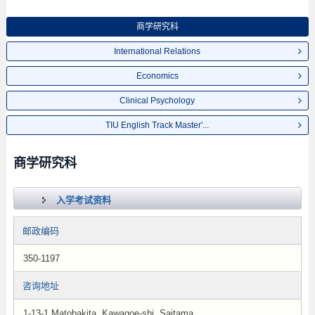
商学研究科
International Relations
Economics
Clinical Psychology
TIU English Track Master'...
商学研究科
入学考试资料
邮政编码
350-1197
咨询地址
1-13-1 Matobakita, Kawagoe-shi, Saitama