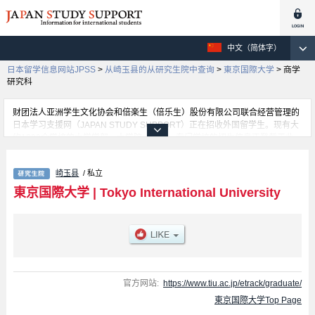
中文（简体字）
日本留学信息网站JPSS
>
从崎玉县的从研究生院中查询
>
東京国際大学
>
商学
研究科
财团法人亚洲学生文化协会和倍楽生（倍乐生）股份有限公司联合经营管理的
日本学习支援网（JAPAN STUDY SUPPORT）正在招收外国留学生。现有大
约1300个学校的大学学部、大学院、短大、专门学校的招生信息正登载于此
网。
这里登载的是東京国際大学的详细招生信息。有商学研究科、International
崎玉县
/ 私立
Relations、Economics、Clinical Psychology、TIU English Track Master's
and Doctorate's Degree Programs等各研究科的不同信息。招收名额、合格
東京国際大学
|
Tokyo International University
人数等考试信息，以及设施介绍、联系方式等外国留学生必要的信息都登载于
此，请务必查阅和利用此网。
官方网站:
https://www.tiu.ac.jp/etrack/graduate/
東京国際大学Top Page