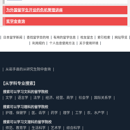
为外国留学生开设的危机管理讲座
奖学金查询
日本留学新闻
查找留学目的地
有用的留学信息
校友留言
索引检索
网站导览
利用规约
个人信息使用方法
关于使用环境
从岩手县的从研究生院中查询
【从学科专业搜索】
搜索可以学习文科的留学院校
文学
语言学
法学
经济、经营、商学
社会学
国际关系学
搜索可以学习理科的留学院校
护理、保健学
医、齿学
药学
理学
工学
农、水产学
搜索可以学习文理科的留学院校
师范、教育学
生活科学
艺术学
综合科学