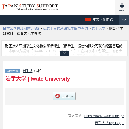
中文（简体字）
日本留学信息网站JPSS
>
从岩手县的从研究生院中查询
>
岩手大学
>
総合科学
研究科 総合文化学専攻
财团法人亚洲学生文化协会和倍楽生（倍乐生）股份有限公司联合经营管理的
日本学习支援网（JAPAN STUDY SUPPORT）正在招收外国留学生。现有大
约1300个学校的大学学部、大学院、短大、专门学校的招生信息正登载于此
网。
这里登载的是岩手大学的详细招生信息。有総合科学研究科 総合文化学専
岩手县
/ 国立
攻、Graduate School of Education、Science and Engineering、Graduate
School of Arts and Sciences - Division of Agriculture、United Graduate
岩手大学
|
Iwate University
School of Agricultural Sciences (UGAS)、Graduate School of Arts and
Sciences - Division of Regional Innovation and Management、Graduate
School of Arts and Sciences - Division of Science and Engineering、
Graduate School of Veterinary Sciences等各研究科的不同信息。招收名额、
合格人数等考试信息，以及设施介绍、联系方式等外国留学生必要的信息都登
载于此，请务必查阅和利用此网。
官方网站:
https://www.iwate-u.ac.jp/
岩手大学Top Page