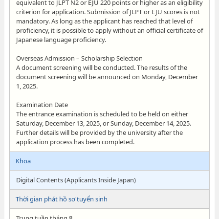
equivalent to JLPT N2 or EJU 220 points or higher as an eligibility
criterion for application. Submission of JLPT or EJU scores is not
mandatory. As long as the applicant has reached that level of
proficiency, it is possible to apply without an official certificate of
Japanese language proficiency.
Overseas Admission – Scholarship Selection
A document screening will be conducted. The results of the
document screening will be announced on Monday, December
1, 2025.
Examination Date
The entrance examination is scheduled to be held on either
Saturday, December 13, 2025, or Sunday, December 14, 2025.
Further details will be provided by the university after the
application process has been completed.
Khoa
Digital Contents (Applicants Inside Japan)
Thời gian phát hồ sơ tuyển sinh
Trung tuần tháng 8