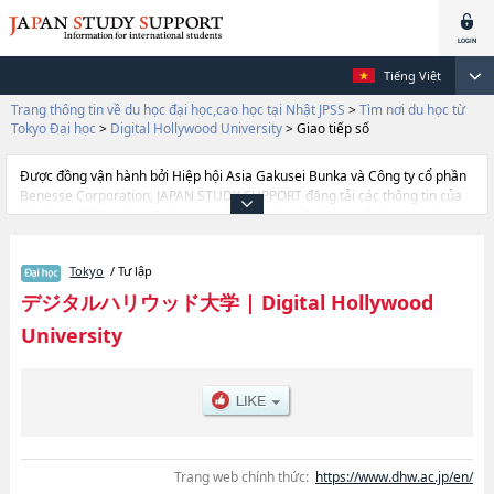
Tiếng Việt
Trang thông tin về du học đại học,cao học tại Nhật JPSS
>
Tìm nơi du học từ
Tokyo Đại học
>
Digital Hollywood University
>
Giao tiếp số
Được đồng vận hành bởi Hiệp hội Asia Gakusei Bunka và Công ty cổ phần
Benesse Corporation, JAPAN STUDY SUPPORT đăng tải các thông tin của
khoảng 1.300 trường đại học, cao học, trường đại học ngắn hạn, trường
chuyên môn đang tiếp nhận du học sinh.
Tại đây có đăng các thông tin chi tiết về Digital Hollywood University, và
Tokyo
/ Tư lập
thông tin cần thiết dành cho du học sinh, như là về các Ngành Giao tiếp số,
thông tin về từng ngành học, thông tin liên quan đến thi tuyển như số
デジタルハリウッド大学
|
Digital Hollywood
lượng tuyển sinh, số lượng trúng tuyển, cở sở trang thiết bị, hướng dẫn địa
University
điểm v.v...
Trang web chính thức:
https://www.dhw.ac.jp/en/