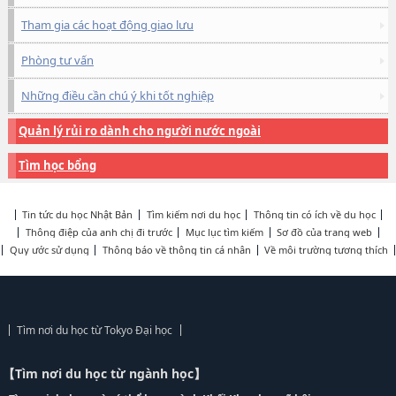
Tham gia các hoạt động giao lưu
Phòng tư vấn
Những điều cần chú ý khi tốt nghiệp
Quản lý rủi ro dành cho người nước ngoài
Tìm học bổng
Tin tức du học Nhật Bản
Tìm kiếm nơi du học
Thông tin có ích về du học
Thông điệp của anh chị đi trước
Mục lục tìm kiếm
Sơ đồ của trang web
Quy ước sử dụng
Thông báo về thông tin cá nhân
Về môi trường tương thích
Tìm nơi du học từ Tokyo Đại học
【Tìm nơi du học từ ngành học】