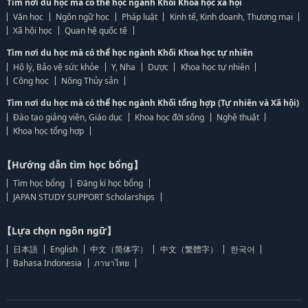
Tìm nơi du học mà có thể học ngành Khối Khoa học xã hội
Văn học
Ngôn ngữ học
Pháp luật
Kinh tế, Kinh doanh, Thương mại
Xã hội học
Quan hệ quốc tế
Tìm nơi du học mà có thể học ngành Khối Khoa học tự nhiên
Hộ lý, Bảo vệ sức khỏe
Y, Nha
Dược
Khoa học tự nhiên
Công học
Nông Thủy sản
Tìm nơi du học mà có thể học ngành Khối tổng hợp (Tự nhiên và Xã hội)
Đào tạo giảng viên, Giáo dục
Khoa học đời sống
Nghệ thuật
Khoa học tổng hợp
【Hướng dẫn tìm học bổng】
Tìm học bổng
Đăng kí học bổng
JAPAN STUDY SUPPORT Scholarships
【Lựa chọn ngôn ngữ】
日本語
English
中文（简体字）
中文（繁體字）
한국어
Bahasa Indonesia
ภาษาไทย