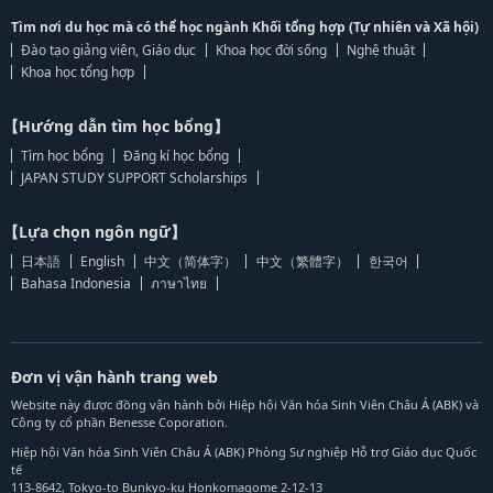
Tìm nơi du học mà có thể học ngành Khối tổng hợp (Tự nhiên và Xã hội)
Đào tạo giảng viên, Giáo dục
Khoa học đời sống
Nghệ thuật
Khoa học tổng hợp
【Hướng dẫn tìm học bổng】
Tìm học bổng
Đăng kí học bổng
JAPAN STUDY SUPPORT Scholarships
【Lựa chọn ngôn ngữ】
日本語
English
中文（简体字）
中文（繁體字）
한국어
Bahasa Indonesia
ภาษาไทย
Đơn vị vận hành trang web
Website này được đồng vận hành bởi Hiệp hội Văn hóa Sinh Viên Châu Á (ABK) và
Công ty cổ phần Benesse Coporation.
Hiệp hội Văn hóa Sinh Viên Châu Á (ABK) Phòng Sự nghiệp Hỗ trợ Giáo dục Quốc
tế
113-8642, Tokyo-to Bunkyo-ku Honkomagome 2-12-13