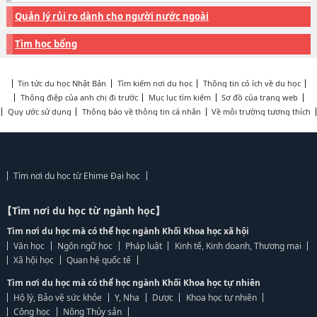
Quản lý rủi ro dành cho người nước ngoài
Tìm học bổng
Tin tức du học Nhật Bản
Tìm kiếm nơi du học
Thông tin có ích về du học
Thông điệp của anh chị đi trước
Mục lục tìm kiếm
Sơ đồ của trang web
Quy ước sử dụng
Thông báo về thông tin cá nhân
Về môi trường tương thích
Tìm nơi du học từ Ehime Đại học
【Tìm nơi du học từ ngành học】
Tìm nơi du học mà có thể học ngành Khối Khoa học xã hội
Văn học
Ngôn ngữ học
Pháp luật
Kinh tế, Kinh doanh, Thương mại
Xã hội học
Quan hệ quốc tế
Tìm nơi du học mà có thể học ngành Khối Khoa học tự nhiên
Hộ lý, Bảo vệ sức khỏe
Y, Nha
Dược
Khoa học tự nhiên
Công học
Nông Thủy sản