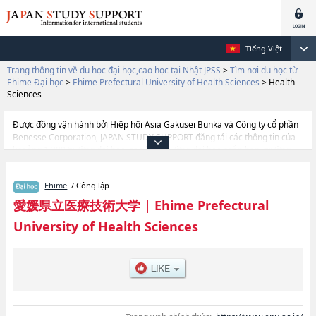
Tiếng Việt
Trang thông tin về du học đại học,cao học tại Nhật JPSS
>
Tìm nơi du học từ
Ehime Đại học
>
Ehime Prefectural University of Health Sciences
>
Health
Sciences
Được đồng vận hành bởi Hiệp hội Asia Gakusei Bunka và Công ty cổ phần
Benesse Corporation, JAPAN STUDY SUPPORT đăng tải các thông tin của
khoảng 1.300 trường đại học, cao học, trường đại học ngắn hạn, trường
chuyên môn đang tiếp nhận du học sinh.
Tại đây có đăng các thông tin chi tiết về Ehime Prefectural University of
Ehime
/ Công lập
Health Sciences, và thông tin cần thiết dành cho du học sinh, như là về các
Ngành Health Sciences, thông tin về từng ngành học, thông tin liên quan
愛媛県立医療技術大学
|
Ehime Prefectural
đến thi tuyển như số lượng tuyển sinh, số lượng trúng tuyển, cở sở trang
University of Health Sciences
thiết bị, hướng dẫn địa điểm v.v...