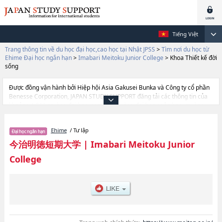
Tiếng Việt
Trang thông tin về du học đại học,cao học tại Nhật JPSS
>
Tìm nơi du học từ
Ehime Đại học ngắn hạn
>
Imabari Meitoku Junior College
>
Khoa Thiết kế đời
sống
Được đồng vận hành bởi Hiệp hội Asia Gakusei Bunka và Công ty cổ phần
Benesse Corporation, JAPAN STUDY SUPPORT đăng tải các thông tin của
khoảng 1.300 trường đại học, cao học, trường đại học ngắn hạn, trường
chuyên môn đang tiếp nhận du học sinh.
Tại đây có đăng các thông tin chi tiết về Imabari Meitoku Junior College, và
Ehime
/ Tư lập
thông tin cần thiết dành cho du học sinh, như là về các Ngành Khoa Thiết
kế đời sốnghoặcNgành Infantile Education, thông tin về từng ngành học,
今治明徳短期大学
|
Imabari Meitoku Junior
thông tin liên quan đến thi tuyển như số lượng tuyển sinh, số lượng trúng
College
tuyển, cở sở trang thiết bị, hướng dẫn địa điểm v.v...