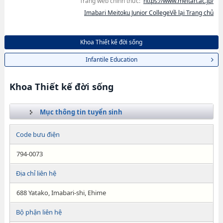
Trang web chính thức:
https://www.meitan.ac.jp/
Imabari Meitoku Junior CollegeVề lại Trang chủ
Khoa Thiết kế đời sống
Infantile Education
Khoa Thiết kế đời sống
Mục thông tin tuyển sinh
Code bưu điện
794-0073
Địa chỉ liên hệ
688 Yatako, Imabari-shi, Ehime
Bộ phận liên hệ