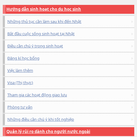
Hướng dẫn sinh hoạt cho du học sinh
Những thủ tục cần làm sau khi đến Nhật
Bắt đầu cuộc sống sinh hoạt tại Nhật
Điều cần chú ý trong sinh hoạt
Đăng kí học bổng
Việc làm thêm
Visa (Thị thực)
Tham gia các hoạt động giao lưu
Phòng tư vấn
Những điều cần chú ý khi tốt nghiệp
Quản lý rủi ro dành cho người nước ngoài