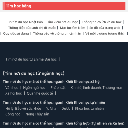
Tìm học bổng
Tin tức du học Nhật Bản
Tìm kiếm nơi du học
Thông tin có ích về du học
Thông điệp của anh chị đi trước
Mục lục tìm kiếm
Sơ đồ của trang web
Quy ước sử dụng
Thông báo về thông tin cá nhân
Về môi trường tương thích
Tìm nơi du học từ Ehime Đại học
【Tìm nơi du học từ ngành học】
Tìm nơi du học mà có thể học ngành Khối Khoa học xã hội
Văn học
Ngôn ngữ học
Pháp luật
Kinh tế, Kinh doanh, Thương mại
Xã hội học
Quan hệ quốc tế
Tìm nơi du học mà có thể học ngành Khối Khoa học tự nhiên
Hộ lý, Bảo vệ sức khỏe
Y, Nha
Dược
Khoa học tự nhiên
Công học
Nông Thủy sản
Tìm nơi du học mà có thể học ngành Khối tổng hợp (Tự nhiên và Xã hội)