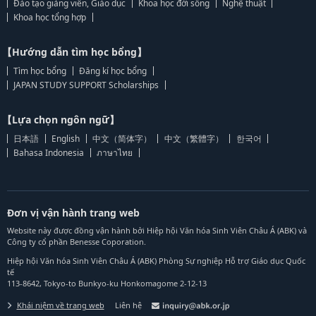
Đào tạo giảng viên, Giáo dục
Khoa học đời sống
Nghệ thuật
Khoa học tổng hợp
【Hướng dẫn tìm học bổng】
Tìm học bổng
Đăng kí học bổng
JAPAN STUDY SUPPORT Scholarships
【Lựa chọn ngôn ngữ】
日本語
English
中文（简体字）
中文（繁體字）
한국어
Bahasa Indonesia
ภาษาไทย
Đơn vị vận hành trang web
Website này được đồng vận hành bởi Hiệp hội Văn hóa Sinh Viên Châu Á (ABK) và
Công ty cổ phần Benesse Coporation.
Hiệp hội Văn hóa Sinh Viên Châu Á (ABK) Phòng Sự nghiệp Hỗ trợ Giáo dục Quốc
tế
113-8642, Tokyo-to Bunkyo-ku Honkomagome 2-12-13
Khái niệm về trang web
Liên hệ