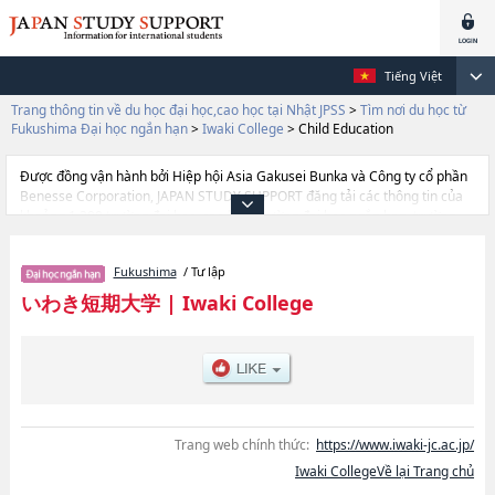
Tiếng Việt
Trang thông tin về du học đại học,cao học tại Nhật JPSS
>
Tìm nơi du học từ
Fukushima Đại học ngắn hạn
>
Iwaki College
>
Child Education
Được đồng vận hành bởi Hiệp hội Asia Gakusei Bunka và Công ty cổ phần
Benesse Corporation, JAPAN STUDY SUPPORT đăng tải các thông tin của
khoảng 1.300 trường đại học, cao học, trường đại học ngắn hạn, trường
chuyên môn đang tiếp nhận du học sinh.
Tại đây có đăng các thông tin chi tiết về Iwaki College, và thông tin cần
Fukushima
/ Tư lập
thiết dành cho du học sinh, như là về các Ngành Child Education, thông tin
về từng ngành học, thông tin liên quan đến thi tuyển như số lượng tuyển
いわき短期大学
|
Iwaki College
sinh, số lượng trúng tuyển, cở sở trang thiết bị, hướng dẫn địa điểm v.v...
Trang web chính thức:
https://www.iwaki-jc.ac.jp/
Iwaki CollegeVề lại Trang chủ