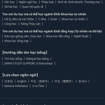
Văn học
Ngôn ngữ học
Pháp luật
Kinh tế, Kinh doanh, Thương mại
Xã hội học
Quan hệ quốc tế
Tìm nơi du học mà có thể học ngành Khối Khoa học tự nhiên
Hộ lý, Bảo vệ sức khỏe
Y, Nha
Dược
Khoa học tự nhiên
Công học
Nông Thủy sản
Tìm nơi du học mà có thể học ngành Khối tổng hợp (Tự nhiên và Xã hội)
Đào tạo giảng viên, Giáo dục
Khoa học đời sống
Nghệ thuật
Khoa học tổng hợp
【Hướng dẫn tìm học bổng】
Tìm học bổng
Đăng kí học bổng
JAPAN STUDY SUPPORT Scholarships
【Lựa chọn ngôn ngữ】
日本語
English
中文（简体字）
中文（繁體字）
한국어
Bahasa Indonesia
ภาษาไทย