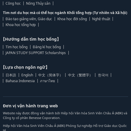
Công học
Nông Thủy sản
Tìm nơi du học mà có thể học ngành Khối tổng hợp (Tự nhiên và Xã hội)
Đào tạo giảng viên, Giáo dục
Khoa học đời sống
Nghệ thuật
Khoa học tổng hợp
【Hướng dẫn tìm học bổng】
Tìm học bổng
Đăng kí học bổng
JAPAN STUDY SUPPORT Scholarships
【Lựa chọn ngôn ngữ】
日本語
English
中文（简体字）
中文（繁體字）
한국어
Bahasa Indonesia
ภาษาไทย
Đơn vị vận hành trang web
Website này được đồng vận hành bởi Hiệp hội Văn hóa Sinh Viên Châu Á (ABK) và
Công ty cổ phần Benesse Coporation.
Hiệp hội Văn hóa Sinh Viên Châu Á (ABK) Phòng Sự nghiệp Hỗ trợ Giáo dục Quốc
tế