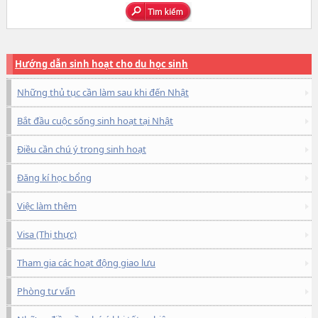
Hướng dẫn sinh hoạt cho du học sinh
Những thủ tục cần làm sau khi đến Nhật
Bắt đầu cuộc sống sinh hoạt tại Nhật
Điều cần chú ý trong sinh hoạt
Đăng kí học bổng
Việc làm thêm
Visa (Thị thực)
Tham gia các hoạt động giao lưu
Phòng tư vấn