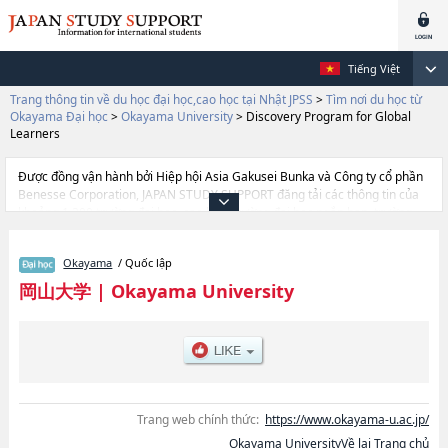
Tiếng Việt
Trang thông tin về du học đại học,cao học tại Nhật JPSS
>
Tìm nơi du học từ
Okayama Đại học
>
Okayama University
>
Discovery Program for Global
Learners
Được đồng vận hành bởi Hiệp hội Asia Gakusei Bunka và Công ty cổ phần
Benesse Corporation, JAPAN STUDY SUPPORT đăng tải các thông tin của
khoảng 1.300 trường đại học, cao học, trường đại học ngắn hạn, trường
chuyên môn đang tiếp nhận du học sinh.
Tại đây có đăng các thông tin chi tiết về Okayama University, và thông tin
Okayama
/ Quốc lập
cần thiết dành cho du học sinh, như là về các Ngành LettershoặcNgành
LawhoặcNgành EconomicshoặcNgành SciencehoặcNgành Medical
岡山大学
|
Okayama University
SchoolhoặcNgành Dental SchoolhoặcNgành PharmacyhoặcNgành
EngineeringhoặcNgành AgriculturehoặcNgành Discovery Program for
Global Learners, thông tin về từng ngành học, thông tin liên quan đến thi
tuyển như số lượng tuyển sinh, số lượng trúng tuyển, cở sở trang thiết bị,
hướng dẫn địa điểm v.v...
Trang web chính thức:
https://www.okayama-u.ac.jp/
Okayama UniversityVề lại Trang chủ