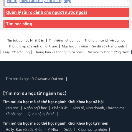
Những điều cần chú ý khi tốt nghiệp
Quản lý rủi ro dành cho người nước ngoài
Tìm học bổng
Tin tức du học Nhật Bản
Tìm kiếm nơi du học
Thông tin có ích về du học
Thông điệp của anh chị đi trước
Mục lục tìm kiếm
Sơ đồ của trang web
Quy ước sử dụng
Thông báo về thông tin cá nhân
Về môi trường tương thích
Tìm nơi du học từ Okayama Đại học
【Tìm nơi du học từ ngành học】
Tìm nơi du học mà có thể học ngành Khối Khoa học xã hội
Văn học
Ngôn ngữ học
Pháp luật
Kinh tế, Kinh doanh, Thương mại
Xã hội học
Quan hệ quốc tế
Tìm nơi du học mà có thể học ngành Khối Khoa học tự nhiên
Hộ lý, Bảo vệ sức khỏe
Y, Nha
Dược
Khoa học tự nhiên