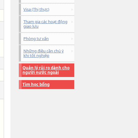
Visa (Thị thực)
Tham gia các hoạt động
giao lưu
Phòng tư vấn
Những điều cần chú ý
khi tốt nghiệp
Quản lý rủi ro dành cho
người nước ngoài
Tìm học bổng