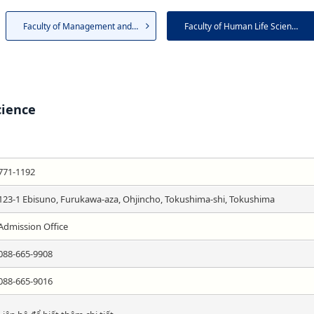
Faculty of Management and I...
Faculty of Human Life Science
cience
771-1192
123-1 Ebisuno, Furukawa-aza, Ohjincho, Tokushima-shi, Tokushima
Admission Office
088-665-9908
088-665-9016