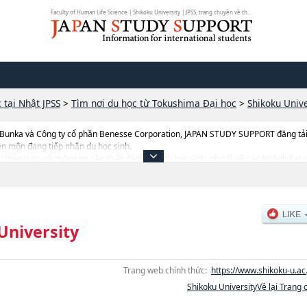
Faculty of Human Life Science | Shikoku University | JPSS, trang chuyên về th...
 tại Nhật JPSS
>
Tìm nơi du học từ Tokushima Đại học
>
Shikoku Unive
 Bunka và Công ty cổ phần Benesse Corporation, JAPAN STUDY SUPPORT đăng tải c
ên môn đang tiếp nhận du học sinh.
u University, và thông tin cần thiết dành cho du học sinh, như là về các Ngành Fac
Faculty of Human Life SciencehoặcNgành Khoa Điều dưỡng, thông tin về từng ng
ở sở trang thiết bị, hướng dẫn địa điểm v.v...
University
Trang web chính thức:
https://www.shikoku-u.ac.
Shikoku UniversityVề lại Trang 