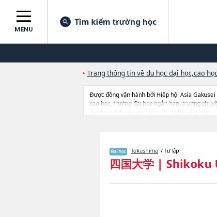
Tìm kiếm trường học
MENU
Trang thông tin về du học đại học,cao học
Được đồng vận hành bởi Hiệp hội Asia Gakusei
cao học, trường đại học ngắn hạn, trường chuy
Tại đây có đăng các thông tin chi tiết về Shikok
Management and Information SciencehoặcNgành 
như số lượng tuyển sinh, số lượng trúng tuyển, c
Tokushima
/ Tư lập
四国大学
|
Shikoku 