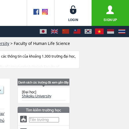
rsity
>
Faculty of Human Life Science
ác thông tin của khoảng 1.300 trường đại học,
ulty of LiteraturehoặcNgành Faculty of
ành học, thông tin liên quan đến thi tuyển
[Đại học]
Shikoku University
jp/
chủ