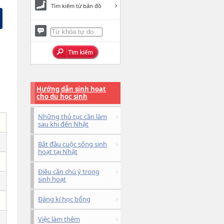
Tìm kiếm từ bản đồ
Hướng dẫn sinh hoạt
cho du học sinh
Những thủ tục cần làm
sau khi đến Nhật
Bắt đầu cuộc sống sinh
hoạt tại Nhật
Điều cần chú ý trong
sinh hoạt
Đăng kí học bổng
Việc làm thêm