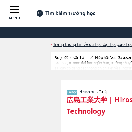
Tìm kiếm trường học
MENU
Trang thông tin về du học đại học,cao học
Được đồng vận hành bởi Hiệp hội Asia Gakusei
cao học, trường đại học ngắn hạn, trường chuy
Tại đây có đăng các thông tin chi tiết về Hiros
Environmental StudieshoặcNgành Applied Informa
sở trang thiết bị, hướng dẫn địa điểm v.v...
Hiroshima
/ Tư lập
広島工業大学
|
Hiros
Technology