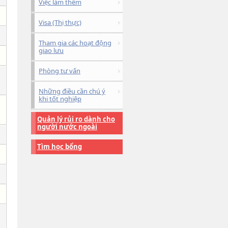
Việc làm thêm
Visa (Thị thực)
Tham gia các hoạt động
giao lưu
Phòng tư vấn
Những điều cần chú ý
khi tốt nghiệp
Quản lý rủi ro dành cho
người nước ngoài
Tìm học bổng