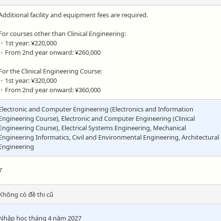
Additional facility and equipment fees are required.
For courses other than Clinical Engineering:
・1st year: ¥220,000
・From 2nd year onward: ¥260,000
For the Clinical Engineering Course:
・1st year: ¥320,000
・From 2nd year onward: ¥360,000
Electronic and Computer Engineering (Electronics and Information
Engineering Course), Electronic and Computer Engineering (Clinical
Engineering Course), Electrical Systems Engineering, Mechanical
Engineering Informatics, Civil and Environmental Engineering, Architectural
Engineering
7
Không có đề thi cũ
Nhập học tháng 4 năm 2027