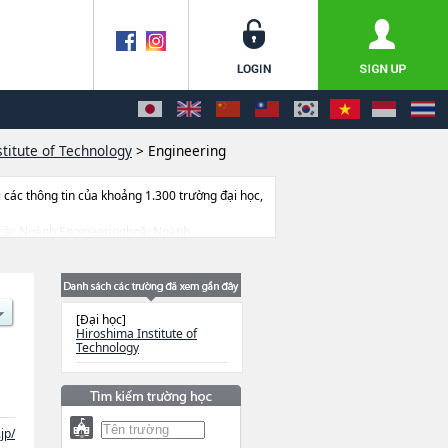
titute of Technology
>
Engineering
ác thông tin của khoảng 1.300 trường đại học,
à về các Ngành EngineeringhoặcNgành
 số lượng tuyển sinh, số lượng trúng tuyển, cở
[Đại học]
Hiroshima Institute of
Technology
jp/