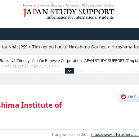
Engineering | Hiroshima Institute of Technology | JPSS, trang chuyên về thông...
 tại Nhật JPSS
>
Tìm nơi du học từ Hiroshima Đại học
>
Hiroshima Ins
 Bunka và Công ty cổ phần Benesse Corporation, JAPAN STUDY SUPPORT đăng tải c
ên môn đang tiếp nhận du học sinh.
hima Institute of Technology, và thông tin cần thiết dành cho du học sinh, như l
tion Science, thông tin về từng ngành học, thông tin liên quan đến thi tuyển như
hima Institute of
Trang web chính thức:
https://www.it-hiroshima.ac.