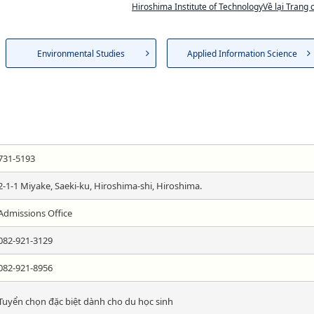
Hiroshima Institute of TechnologyVề lại Trang 
Environmental Studies
Applied Information Science
731-5193
2-1-1 Miyake, Saeki-ku, Hiroshima-shi, Hiroshima.
Admissions Office
082-921-3129
082-921-8956
Tuyển chọn đặc biệt dành cho du học sinh