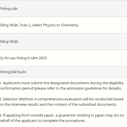
Phỏng vấn
Tiếng Nhật, Toán 2, Select Physics or Chemistry.
Tiếng Nhật
Kỳ thi sau tháng 6 năm 2025
Không bắt buộc
1. Applicants must submit the designated documents during the eligibility
confirmation period (please refer to the admission guidelines for details).
2. Selection Method: A comprehensive evaluation will be conducted based
on the interview results and the content of the submitted documents.
3. If applying from outside Japan, a guarantor residing in Japan may act on
behalf of the applicant to complete the procedures.