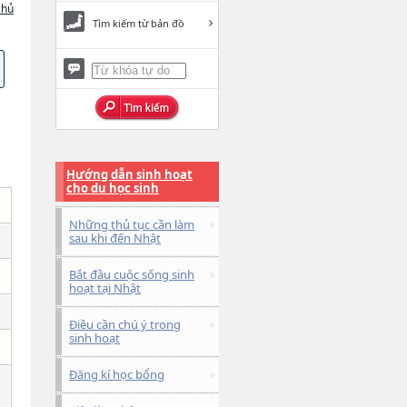
chủ
Tìm kiếm từ bản đồ
Hướng dẫn sinh hoạt
cho du học sinh
Những thủ tục cần làm
sau khi đến Nhật
Bắt đầu cuộc sống sinh
hoạt tại Nhật
Điều cần chú ý trong
sinh hoạt
Đăng kí học bổng