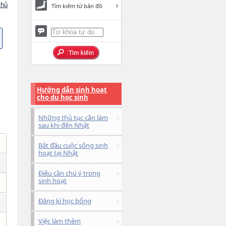
chủ
Tìm kiếm từ bản đồ
Hướng dẫn sinh hoạt
cho du học sinh
Những thủ tục cần làm
sau khi đến Nhật
Bắt đầu cuộc sống sinh
hoạt tại Nhật
Điều cần chú ý trong
sinh hoạt
Đăng kí học bổng
Việc làm thêm