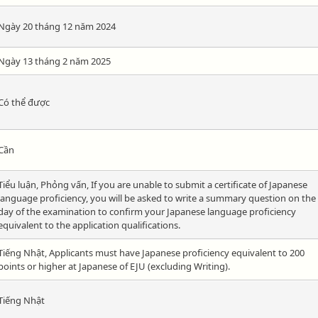
Ngày 20 tháng 12 năm 2024
Ngày 13 tháng 2 năm 2025
Có thể được
Cần
Tiểu luận, Phỏng vấn, If you are unable to submit a certificate of Japanese
language proficiency, you will be asked to write a summary question on the
day of the examination to confirm your Japanese language proficiency
equivalent to the application qualifications.
Tiếng Nhật, Applicants must have Japanese proficiency equivalent to 200
points or higher at Japanese of EJU (excluding Writing).
Tiếng Nhật