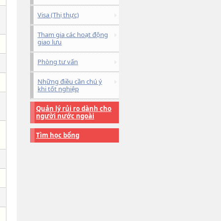
Visa (Thị thực)
Tham gia các hoạt động
giao lưu
Phòng tư vấn
Những điều cần chú ý
khi tốt nghiệp
Quản lý rủi ro dành cho
người nước ngoài
Tìm học bổng