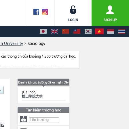
 University
>
Sociology
ác thông tin của khoảng 1.300 trường đại học,
 Ngành International Studies and Liberal
thông tin liên quan đến thi tuyển như số
[Đại học]
桃山学院大学
jp/