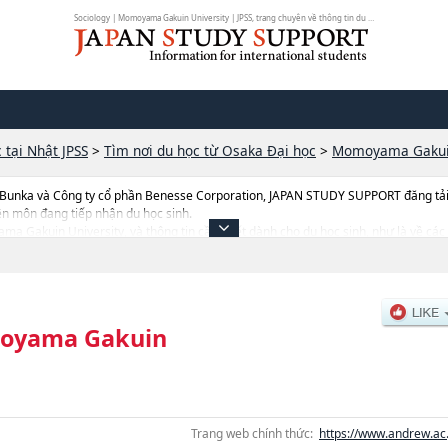
Sociology | Momoyama Gakuin University | JPSS, trang chuyên về thông tin du h...
 tại Nhật JPSS
>
Tìm nơi du học từ Osaka Đại học
>
Momoyama Gakuin
 Bunka và Công ty cổ phần Benesse Corporation, JAPAN STUDY SUPPORT đăng tải c
ên môn đang tiếp nhận du học sinh.
ama Gakuin University, và thông tin cần thiết dành cho du học sinh, như là về các
ặcNgành Business AdministrationhoặcNgành Law, thông tin về từng ngành học, 
ng thiết bị, hướng dẫn địa điểm v.v...
oyama Gakuin
Trang web chính thức:
https://www.andrew.ac.