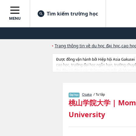
Tìm kiếm trường học
MENU
Trang thông tin về du học đại học,cao học
Được đồng vận hành bởi Hiệp hội Asia Gakusei
cao học, trường đại học ngắn hạn, trường chuy
Tại đây có đăng các thông tin chi tiết về Momoy
ArtshoặcNgành SociologyhoặcNgành Economicsho
lượng tuyển sinh, số lượng trúng tuyển, cở sở tra
Osaka
/ Tư lập
桃山学院大学
|
Mom
University