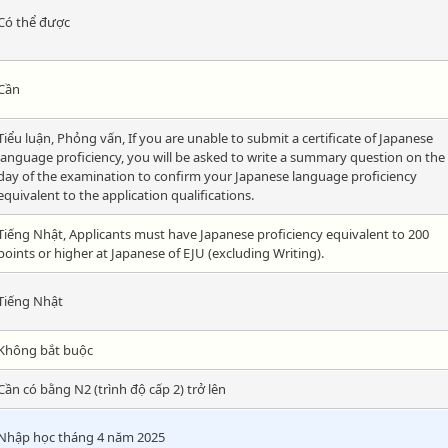
Có thể được
Cần
Tiểu luận, Phỏng vấn, If you are unable to submit a certificate of Japanese
language proficiency, you will be asked to write a summary question on the
day of the examination to confirm your Japanese language proficiency
equivalent to the application qualifications.
Tiếng Nhật, Applicants must have Japanese proficiency equivalent to 200
points or higher at Japanese of EJU (excluding Writing).
Tiếng Nhật
Không bắt buộc
Cần có bằng N2 (trình độ cấp 2) trở lên
Nhập học tháng 4 năm 2025