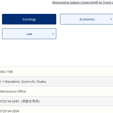
Momoyama Gakuin UniversityVề lại Trang 
Sociology
Economics
Law
594-1198
1-1 Manabino, Izumi-shi, Osaka
Admissions Office
0725-54-3245（受験生専用）
0725-54-3204