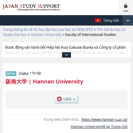
Tiếng Việt
Trang thông tin về du học đại học,cao học tại Nhật JPSS
>
Tìm nơi du học từ
Osaka Đại học
>
Hannan University
>
Faculty of International Studies
Được đồng vận hành bởi Hiệp hội Asia Gakusei Bunka và Công ty cổ phần
Benesse Corporation, JAPAN STUDY SUPPORT đăng tải các thông tin của
khoảng 1.300 trường đại học, cao học, trường đại học ngắn hạn, trường
chuyên môn đang tiếp nhận du học sinh.
Tại đây có đăng các thông tin chi tiết về Hannan University, và thông tin
Osaka
/ Tư lập
cần thiết dành cho du học sinh, như là về các Ngành Faculty of
EconomicshoặcNgành Faculty of International StudieshoặcNgành Faculty
阪南大学
|
Hannan University
of Information ScienceshoặcNgành Faculty of Management, thông tin về
từng ngành học, thông tin liên quan đến thi tuyển như số lượng tuyển sinh,
số lượng trúng tuyển, cở sở trang thiết bị, hướng dẫn địa điểm v.v...
Trang web chính thức:
https://www.hannan-u.ac.jp/
Hannan UniversityVề lại Trang chủ