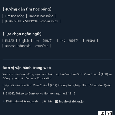
【Hướng dẫn tìm học bổng】
Tìm học bổng
Đăng kí học bổng
JAPAN STUDY SUPPORT Scholarships
【Lựa chọn ngôn ngữ】
日本語
English
中文（简体字）
中文（繁體字）
한국어
Bahasa Indonesia
ภาษาไทย
Đơn vị vận hành trang web
Website này được đồng vận hành bởi Hiệp hội Văn hóa Sinh Viên Châu Á (ABK) và
Công ty cổ phần Benesse Coporation.
Hiệp hội Văn hóa Sinh Viên Châu Á (ABK) Phòng Sự nghiệp Hỗ trợ Giáo dục Quốc
tế
113-8642, Tokyo-to Bunkyo-ku Honkomagome 2-12-13
Khái niệm về trang web
Liên hệ