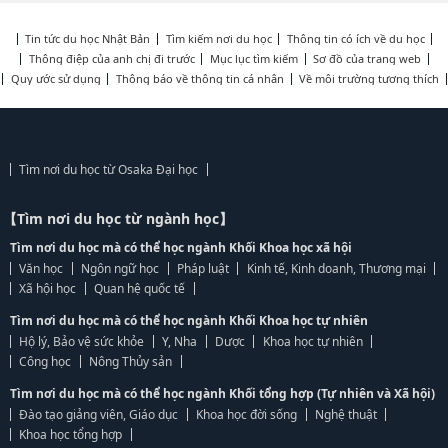
Tin tức du học Nhật Bản
Tìm kiếm nơi du học
Thông tin có ích về du học
Thông điệp của anh chị đi trước
Mục lục tìm kiếm
Sơ đồ của trang web
Quy ước sử dụng
Thông báo về thông tin cá nhân
Về môi trường tương thích
Tìm nơi du học từ Osaka Đại học
【Tìm nơi du học từ ngành học】
Tìm nơi du học mà có thể học ngành Khối Khoa học xã hội
Văn học
Ngôn ngữ học
Pháp luật
Kinh tế, Kinh doanh, Thương mại
Xã hội học
Quan hệ quốc tế
Tìm nơi du học mà có thể học ngành Khối Khoa học tự nhiên
Hộ lý, Bảo vệ sức khỏe
Y, Nha
Dược
Khoa học tự nhiên
Công học
Nông Thủy sản
Tìm nơi du học mà có thể học ngành Khối tổng hợp (Tự nhiên và Xã hội)
Đào tạo giảng viên, Giáo dục
Khoa học đời sống
Nghệ thuật
Khoa học tổng hợp