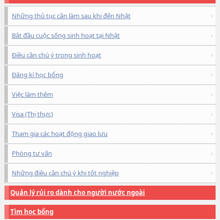
Những thủ tục cần làm sau khi đến Nhật
Bắt đầu cuộc sống sinh hoạt tại Nhật
Điều cần chú ý trong sinh hoạt
Đăng kí học bổng
Việc làm thêm
Visa (Thị thực)
Tham gia các hoạt động giao lưu
Phòng tư vấn
Những điều cần chú ý khi tốt nghiệp
Quản lý rủi ro dành cho người nước ngoài
Tìm học bổng