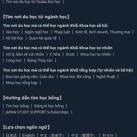
Tìm nơi du học từ Osaka Đại học
【Tìm nơi du học từ ngành học】
Tìm nơi du học mà có thể học ngành Khối Khoa học xã hội
Văn học
Ngôn ngữ học
Pháp luật
Kinh tế, Kinh doanh, Thương mại
Xã hội học
Quan hệ quốc tế
Tìm nơi du học mà có thể học ngành Khối Khoa học tự nhiên
Hộ lý, Bảo vệ sức khỏe
Y, Nha
Dược
Khoa học tự nhiên
Công học
Nông Thủy sản
Tìm nơi du học mà có thể học ngành Khối tổng hợp (Tự nhiên và Xã hội)
Đào tạo giảng viên, Giáo dục
Khoa học đời sống
Nghệ thuật
Khoa học tổng hợp
【Hướng dẫn tìm học bổng】
Tìm học bổng
Đăng kí học bổng
JAPAN STUDY SUPPORT Scholarships
【Lựa chọn ngôn ngữ】
日本語
English
中文（简体字）
中文（繁體字）
한국어