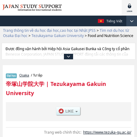
Tiếng Việt
Trang thông tin về du học đại học,cao học tại Nhật JPSS
>
Tìm nơi du học từ
Osaka Đại học
>
Tezukayama Gakuin University
>
Food and Nutrition Science
Được đồng vận hành bởi Hiệp hội Asia Gakusei Bunka và Công ty cổ phần
Benesse Corporation, JAPAN STUDY SUPPORT đăng tải các thông tin của
khoảng 1.300 trường đại học, cao học, trường đại học ngắn hạn, trường
chuyên môn đang tiếp nhận du học sinh.
Tại đây có đăng các thông tin chi tiết về Tezukayama Gakuin University, và
Osaka
/ Tư lập
thông tin cần thiết dành cho du học sinh, như là về các Ngành Liberal
ArtshoặcNgành Integrative PsychologyhoặcNgành Food and Nutrition
帝塚山学院大学
|
Tezukayama Gakuin
Science, thông tin về từng ngành học, thông tin liên quan đến thi tuyển
University
như số lượng tuyển sinh, số lượng trúng tuyển, cở sở trang thiết bị, hướng
dẫn địa điểm v.v...
Trang web chính thức:
https://www.tezuka-gu.ac.jp/