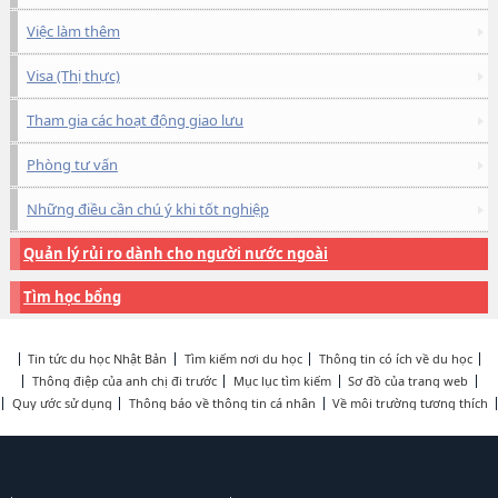
Việc làm thêm
Visa (Thị thực)
Tham gia các hoạt động giao lưu
Phòng tư vấn
Những điều cần chú ý khi tốt nghiệp
Quản lý rủi ro dành cho người nước ngoài
Tìm học bổng
Tin tức du học Nhật Bản
Tìm kiếm nơi du học
Thông tin có ích về du học
Thông điệp của anh chị đi trước
Mục lục tìm kiếm
Sơ đồ của trang web
Quy ước sử dụng
Thông báo về thông tin cá nhân
Về môi trường tương thích