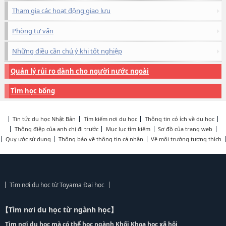
Tham gia các hoạt động giao lưu
Phòng tư vấn
Những điều cần chú ý khi tốt nghiệp
Quản lý rủi ro dành cho người nước ngoài
Tìm học bổng
Tin tức du học Nhật Bản
Tìm kiếm nơi du học
Thông tin có ích về du học
Thông điệp của anh chị đi trước
Mục lục tìm kiếm
Sơ đồ của trang web
Quy ước sử dụng
Thông báo về thông tin cá nhân
Về môi trường tương thích
Tìm nơi du học từ Toyama Đại học
【Tìm nơi du học từ ngành học】
Tìm nơi du học mà có thể học ngành Khối Khoa học xã hội