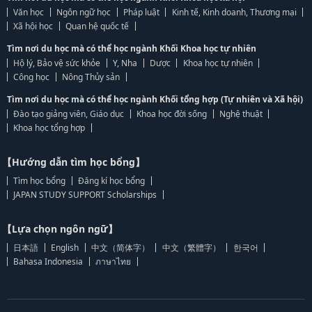
Văn học
Ngôn ngữ học
Pháp luật
Kinh tế, Kinh doanh, Thương mại
Xã hội học
Quan hệ quốc tế
Tìm nơi du học mà có thể học ngành Khối Khoa học tự nhiên
Hộ lý, Bảo vệ sức khỏe
Y, Nha
Dược
Khoa học tự nhiên
Công học
Nông Thủy sản
Tìm nơi du học mà có thể học ngành Khối tổng hợp (Tự nhiên và Xã hội)
Đào tạo giảng viên, Giáo dục
Khoa học đời sống
Nghệ thuật
Khoa học tổng hợp
【Hướng dẫn tìm học bổng】
Tìm học bổng
Đăng kí học bổng
JAPAN STUDY SUPPORT Scholarships
【Lựa chọn ngôn ngữ】
日本語
English
中文（简体字）
中文（繁體字）
한국어
Bahasa Indonesia
ภาษาไทย