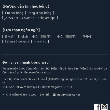
【Hướng dẫn tìm học bổng】
Tìm học bổng
Đăng kí học bổng
JAPAN STUDY SUPPORT Scholarships
【Lựa chọn ngôn ngữ】
日本語
English
中文（简体字）
中文（繁體字）
한국어
Bahasa Indonesia
ภาษาไทย
Đơn vị vận hành trang web
Website này được đồng vận hành bởi Hiệp hội Văn hóa Sinh Viên Châu Á (ABK) và
Công ty cổ phần Benesse Coporation.
Hiệp hội Văn hóa Sinh Viên Châu Á (ABK) Phòng Sự nghiệp Hỗ trợ Giáo dục Quốc
tế
113-8642, Tokyo-to Bunkyo-ku Honkomagome 2-12-13
Khái niệm về trang web
Liên hệ