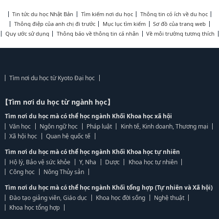
Tin tức du học Nhật Bản
Tìm kiếm nơi du học
Thông tin có ích về du học
Thông điệp của anh chị đi trước
Mục lục tìm kiếm
Sơ đồ của trang web
Quy ước sử dụng
Thông báo về thông tin cá nhân
Về môi trường tương thích
Tìm nơi du học từ Kyoto Đại học
【Tìm nơi du học từ ngành học】
Tìm nơi du học mà có thể học ngành Khối Khoa học xã hội
Văn học
Ngôn ngữ học
Pháp luật
Kinh tế, Kinh doanh, Thương mại
Xã hội học
Quan hệ quốc tế
Tìm nơi du học mà có thể học ngành Khối Khoa học tự nhiên
Hộ lý, Bảo vệ sức khỏe
Y, Nha
Dược
Khoa học tự nhiên
Công học
Nông Thủy sản
Tìm nơi du học mà có thể học ngành Khối tổng hợp (Tự nhiên và Xã hội)
Đào tạo giảng viên, Giáo dục
Khoa học đời sống
Nghệ thuật
Khoa học tổng hợp