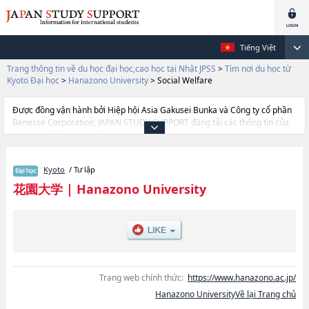
Tiếng Việt
Trang thông tin về du học đại học,cao học tại Nhật JPSS
>
Tìm nơi du học từ
Kyoto Đại học
>
Hanazono University
>
Social Welfare
Được đồng vận hành bởi Hiệp hội Asia Gakusei Bunka và Công ty cổ phần
Benesse Corporation, JAPAN STUDY SUPPORT đăng tải các thông tin của
khoảng 1.300 trường đại học, cao học, trường đại học ngắn hạn, trường
chuyên môn đang tiếp nhận du học sinh.
Tại đây có đăng các thông tin chi tiết về Hanazono University, và thông tin
Kyoto
/ Tư lập
cần thiết dành cho du học sinh, như là về các Ngành LettershoặcNgành
Social Welfare, thông tin về từng ngành học, thông tin liên quan đến thi
花園大学
|
Hanazono University
tuyển như số lượng tuyển sinh, số lượng trúng tuyển, cở sở trang thiết bị,
hướng dẫn địa điểm v.v...
Trang web chính thức:
https://www.hanazono.ac.jp/
Hanazono UniversityVề lại Trang chủ