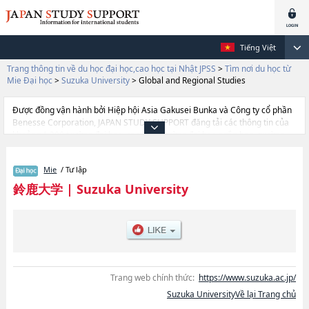
Tiếng Việt
Trang thông tin về du học đại học,cao học tại Nhật JPSS
>
Tìm nơi du học từ
Mie Đại học
>
Suzuka University
>
Global and Regional Studies
Được đồng vận hành bởi Hiệp hội Asia Gakusei Bunka và Công ty cổ phần
Benesse Corporation, JAPAN STUDY SUPPORT đăng tải các thông tin của
khoảng 1.300 trường đại học, cao học, trường đại học ngắn hạn, trường
chuyên môn đang tiếp nhận du học sinh.
Tại đây có đăng các thông tin chi tiết về Suzuka University, và thông tin cần
Mie
/ Tư lập
thiết dành cho du học sinh, như là về các Ngành Global and Regional
Studies, thông tin về từng ngành học, thông tin liên quan đến thi tuyển như
鈴鹿大学
|
Suzuka University
số lượng tuyển sinh, số lượng trúng tuyển, cở sở trang thiết bị, hướng dẫn
địa điểm v.v...
Trang web chính thức:
https://www.suzuka.ac.jp/
Suzuka UniversityVề lại Trang chủ