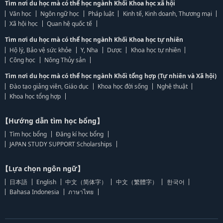
Tìm nơi du học mà có thể học ngành Khối Khoa học xã hội
Văn học
Ngôn ngữ học
Pháp luật
Kinh tế, Kinh doanh, Thương mại
Xã hội học
Quan hệ quốc tế
Tìm nơi du học mà có thể học ngành Khối Khoa học tự nhiên
Hộ lý, Bảo vệ sức khỏe
Y, Nha
Dược
Khoa học tự nhiên
Công học
Nông Thủy sản
Tìm nơi du học mà có thể học ngành Khối tổng hợp (Tự nhiên và Xã hội)
Đào tạo giảng viên, Giáo dục
Khoa học đời sống
Nghệ thuật
Khoa học tổng hợp
【Hướng dẫn tìm học bổng】
Tìm học bổng
Đăng kí học bổng
JAPAN STUDY SUPPORT Scholarships
【Lựa chọn ngôn ngữ】
日本語
English
中文（简体字）
中文（繁體字）
한국어
Bahasa Indonesia
ภาษาไทย