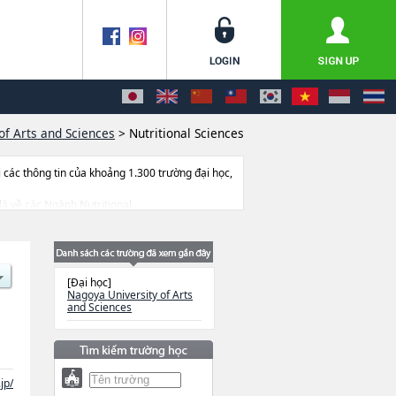
of Arts and Sciences
>
Nutritional Sciences
ác thông tin của khoảng 1.300 trường đại học,
 là về các Ngành Nutritional
 liên quan đến thi tuyển như số lượng tuyển
[Đại học]
Nagoya University of Arts
and Sciences
jp/