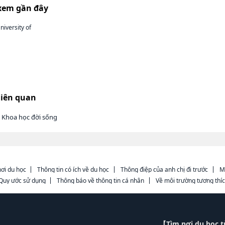
xem gần đây
iversity of
liên quan
 Khoa học đời sống
ơi du học
Thông tin có ích về du học
Thông điệp của anh chị đi trước
M
Quy ước sử dụng
Thông báo về thông tin cá nhân
Về môi trường tương thí
【Tìm nơi du học 