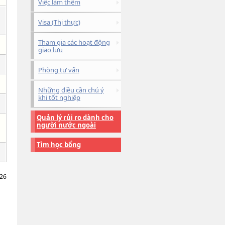
Việc làm thêm
Visa (Thị thực)
Tham gia các hoạt động
giao lưu
Phòng tư vấn
Những điều cần chú ý
khi tốt nghiệp
Quản lý rủi ro dành cho
người nước ngoài
Tìm học bổng
026