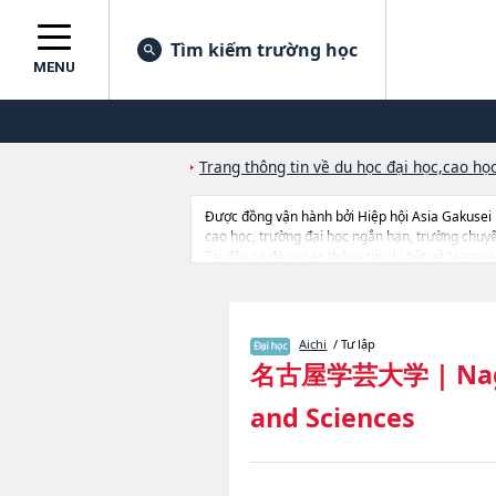
Tìm kiếm trường học
MENU
Trang thông tin về du học đại học,cao học
Được đồng vận hành bởi Hiệp hội Asia Gakusei
cao học, trường đại học ngắn hạn, trường chuy
Tại đây có đăng các thông tin chi tiết về Nagoya
ScienceshoặcNgành Media and DesignhoặcNgành 
sinh, số lượng trúng tuyển, cở sở trang thiết bị,
Aichi
/ Tư lập
名古屋学芸大学
|
Nag
and Sciences