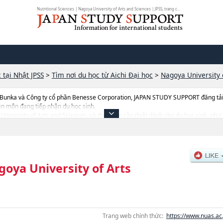
Nutritional Sciences | Nagoya University of Arts and Sciences | JPSS, trang c...
 tại Nhật JPSS
>
Tìm nơi du học từ Aichi Đại học
>
Nagoya University 
 Bunka và Công ty cổ phần Benesse Corporation, JAPAN STUDY SUPPORT đăng tải c
ên môn đang tiếp nhận du học sinh.
 University of Arts and Sciences, và thông tin cần thiết dành cho du học sinh, như
Human Care StudieshoặcNgành Nursing, thông tin về từng ngành học, thông tin
 hướng dẫn địa điểm v.v...
oya University of Arts
Trang web chính thức:
https://www.nuas.ac.