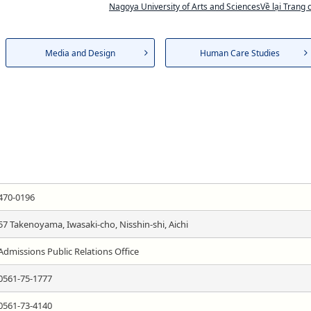
Nagoya University of Arts and SciencesVề lại Trang 
Media and Design
Human Care Studies
470-0196
57 Takenoyama, Iwasaki-cho, Nisshin-shi, Aichi
Admissions Public Relations Office
0561-75-1777
0561-73-4140