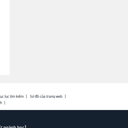
ục lục tìm kiếm
Sơ đồ của trang web
ch
từ ngành học】