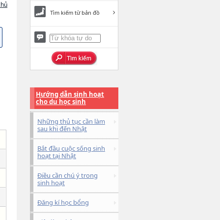
chủ
Tìm kiếm từ bản đồ
Hướng dẫn sinh hoạt
cho du học sinh
Những thủ tục cần làm
sau khi đến Nhật
Bắt đầu cuộc sống sinh
hoạt tại Nhật
Điều cần chú ý trong
sinh hoạt
Đăng kí học bổng