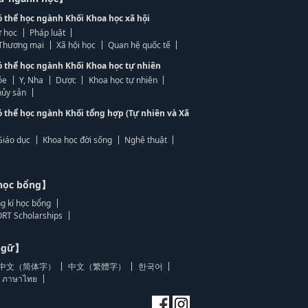
ó thể học ngành Khối Khoa học xã hội
 học
Pháp luật
, Thương mại
Xã hội học
Quan hệ quốc tế
ó thể học ngành Khối Khoa học tự nhiên
ỏe
Y, Nha
Dược
Khoa học tự nhiên
ủy sản
ó thể học ngành Khối tổng hợp (Tự nhiên và Xã
Giáo dục
Khoa học đời sống
Nghệ thuật
học bổng】
g kí học bổng
RT Scholarships
 ngữ】
中文（简体字）
中文（繁體字）
한국어
ภาษาไทย