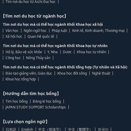
Tìm nơi du học từ Aichi Đại học
【Tìm nơi du học từ ngành học】
Tìm nơi du học mà có thể học ngành Khối Khoa học xã hội
Văn học
Ngôn ngữ học
Pháp luật
Kinh tế, Kinh doanh, Thương mại
Xã hội học
Quan hệ quốc tế
Tìm nơi du học mà có thể học ngành Khối Khoa học tự nhiên
Hộ lý, Bảo vệ sức khỏe
Y, Nha
Dược
Khoa học tự nhiên
Công học
Nông Thủy sản
Tìm nơi du học mà có thể học ngành Khối tổng hợp (Tự nhiên và Xã hội)
Đào tạo giảng viên, Giáo dục
Khoa học đời sống
Nghệ thuật
Khoa học tổng hợp
【Hướng dẫn tìm học bổng】
Tìm học bổng
Đăng kí học bổng
JAPAN STUDY SUPPORT Scholarships
【Lựa chọn ngôn ngữ】
日本語
English
中文（简体字）
中文（繁體字）
한국어