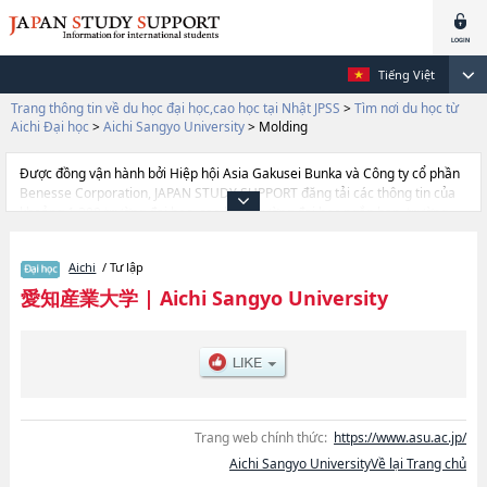
Tiếng Việt
Trang thông tin về du học đại học,cao học tại Nhật JPSS
>
Tìm nơi du học từ
Aichi Đại học
>
Aichi Sangyo University
>
Molding
Được đồng vận hành bởi Hiệp hội Asia Gakusei Bunka và Công ty cổ phần
Benesse Corporation, JAPAN STUDY SUPPORT đăng tải các thông tin của
khoảng 1.300 trường đại học, cao học, trường đại học ngắn hạn, trường
chuyên môn đang tiếp nhận du học sinh.
Tại đây có đăng các thông tin chi tiết về Aichi Sangyo University, và thông
Aichi
/ Tư lập
tin cần thiết dành cho du học sinh, như là về các Ngành
MoldinghoặcNgành Business Administration, thông tin về từng ngành học,
愛知産業大学
|
Aichi Sangyo University
thông tin liên quan đến thi tuyển như số lượng tuyển sinh, số lượng trúng
tuyển, cở sở trang thiết bị, hướng dẫn địa điểm v.v...
Trang web chính thức:
https://www.asu.ac.jp/
Aichi Sangyo UniversityVề lại Trang chủ