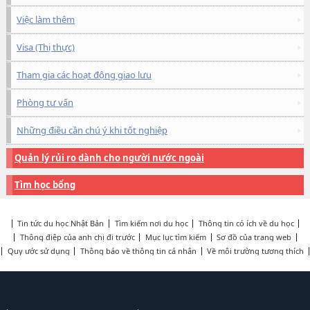
Việc làm thêm
Visa (Thị thực)
Tham gia các hoạt động giao lưu
Phòng tư vấn
Những điều cần chú ý khi tốt nghiệp
Quản lý rủi ro dành cho người nước ngoài
Tìm học bổng
Tin tức du học Nhật Bản
Tìm kiếm nơi du học
Thông tin có ích về du học
Thông điệp của anh chị đi trước
Mục lục tìm kiếm
Sơ đồ của trang web
Quy ước sử dụng
Thông báo về thông tin cá nhân
Về môi trường tương thích