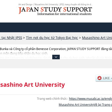
Art and Design | Musashino Art University | JPSS, trang chuyên về thông tin d...
 tại Nhật JPSS
>
Tìm nơi du học từ Tokyo Đại học
>
Musashino Art Uni
 Bunka và Công ty cổ phần Benesse Corporation, JAPAN STUDY SUPPORT đăng tải c
ên môn đang tiếp nhận du học sinh.
hino Art University, và thông tin cần thiết dành cho du học sinh, như là về các 
ọc, thông tin liên quan đến thi tuyển như số lượng tuyển sinh, số lượng trúng tuyển,
sashino Art University
Trang web chính thức:
https://www.musabi.ac.jp/engli
Musashino Art UniversityVề lại Trang 