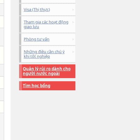
Visa (Thị thực)
Tham gia các hoạt động
giao lưu
Phòng tư vấn
Những điều cần chú ý
khi tốt nghiệp
Quản lý rủi ro dành cho
người nước ngoài
Tìm học bổng