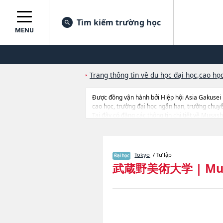
Tìm kiếm trường học
MENU
Trang thông tin về du học đại học,cao học
Được đồng vận hành bởi Hiệp hội Asia Gakusei
cao học, trường đại học ngắn hạn, trường chuy
Tại đây có đăng các thông tin chi tiết về Musas
for Social Innovation, thông tin về từng ngành h
Tokyo
/ Tư lập
武蔵野美術大学
|
Mu