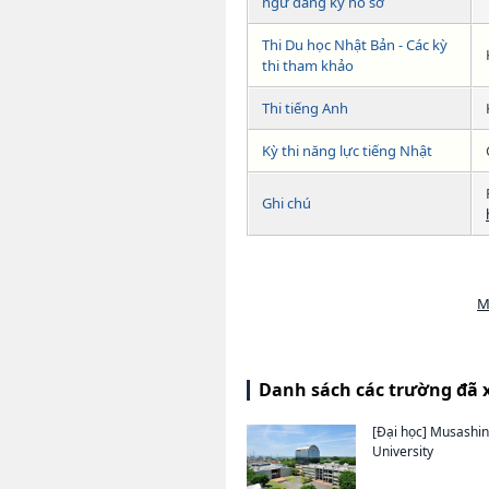
ngữ đăng ký hồ sơ
Thi Du học Nhật Bản - Các kỳ
thi tham khảo
Thi tiếng Anh
Kỳ thi năng lực tiếng Nhật
Ghi chú
M
Danh sách các trường đã 
[Đại học]
Musashin
University