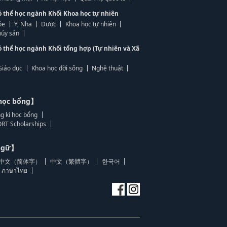
ó thể học ngành Khối Khoa học tự nhiên
ỏe
Y, Nha
Dược
Khoa học tự nhiên
ủy sản
ó thể học ngành Khối tổng hợp (Tự nhiên và Xã
Giáo dục
Khoa học đời sống
Nghệ thuật
học bổng】
g kí học bổng
RT Scholarships
 ngữ】
中文（简体字）
中文（繁體字）
한국어
ภาษาไทย