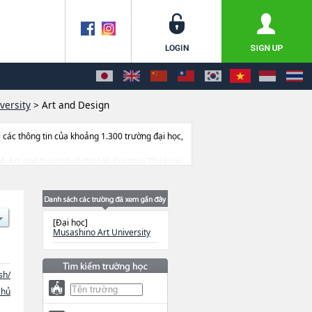
versity
>
Art and Design
ác thông tin của khoảng 1.300 trường đại học,
Ngành Art and DesignhoặcNgành Creative Thinking
 cở sở trang thiết bị, hướng dẫn địa điểm v.v...
[Đại học]
Musashino Art University
sh/
chủ