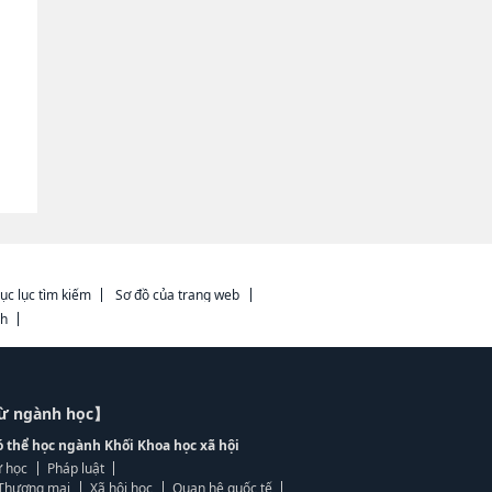
ục lục tìm kiếm
Sơ đồ của trang web
ch
từ ngành học】
ó thể học ngành Khối Khoa học xã hội
 học
Pháp luật
, Thương mại
Xã hội học
Quan hệ quốc tế