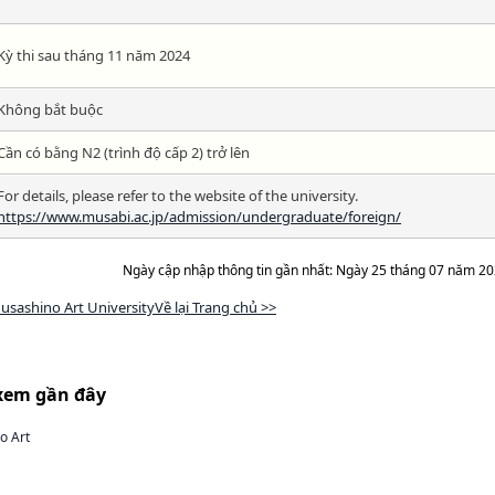
Kỳ thi sau tháng 11 năm 2024
Không bắt buộc
Cần có bằng N2 (trình độ cấp 2) trở lên
For details, please refer to the website of the university.
https://www.musabi.ac.jp/admission/undergraduate/foreign/
Ngày cập nhập thông tin gần nhất: Ngày 25 tháng 07 năm 2
usashino Art UniversityVề lại Trang chủ >>
xem gần đây
o Art