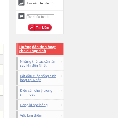
Tìm kiếm từ bản đồ
Hướng dẫn sinh hoạt
cho du học sinh
Những thủ tục cần làm
sau khi đến Nhật
Bắt đầu cuộc sống sinh
hoạt tại Nhật
Điều cần chú ý trong
sinh hoạt
Đăng kí học bổng
Việc làm thêm