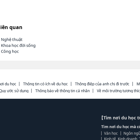
liên quan
h Nghệ thuật
 Khoa học đời sống
h Công học
ơi du học
Thông tin có ích về du học
Thông điệp của anh chị đi trước
M
Quy ước sử dụng
Thông báo về thông tin cá nhân
Về môi trường tương thí
【Tìm nơi du học 
Tìm nơi du học mà c
Văn học
Ngôn ngữ
Kinh tế, Kinh doanh