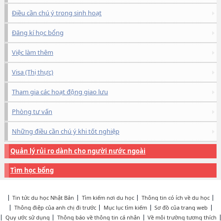
Điều cần chú ý trong sinh hoạt
Đăng kí học bổng
Việc làm thêm
Visa (Thị thực)
Tham gia các hoạt động giao lưu
Phòng tư vấn
Những điều cần chú ý khi tốt nghiệp
Quản lý rủi ro dành cho người nước ngoài
Tìm học bổng
Tin tức du học Nhật Bản
Tìm kiếm nơi du học
Thông tin có ích về du học
Thông điệp của anh chị đi trước
Mục lục tìm kiếm
Sơ đồ của trang web
Quy ước sử dụng
Thông báo về thông tin cá nhân
Về môi trường tương thích