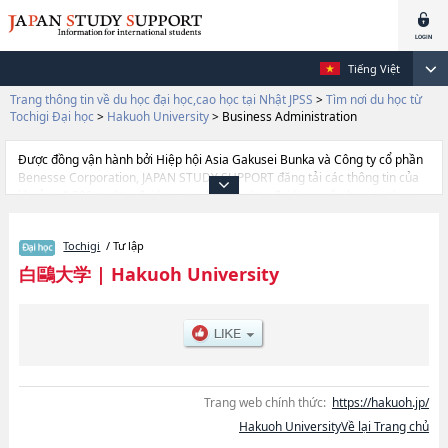
Tiếng Việt
Trang thông tin về du học đại học,cao học tại Nhật JPSS
>
Tìm nơi du học từ
Tochigi Đại học
>
Hakuoh University
>
Business Administration
Được đồng vận hành bởi Hiệp hội Asia Gakusei Bunka và Công ty cổ phần
Benesse Corporation, JAPAN STUDY SUPPORT đăng tải các thông tin của
khoảng 1.300 trường đại học, cao học, trường đại học ngắn hạn, trường
chuyên môn đang tiếp nhận du học sinh.
Tại đây có đăng các thông tin chi tiết về Hakuoh University, và thông tin
Tochigi
/ Tư lập
cần thiết dành cho du học sinh, như là về các Ngành Business
AdministrationhoặcNgành Law, thông tin về từng ngành học, thông tin liên
白鷗大学
|
Hakuoh University
quan đến thi tuyển như số lượng tuyển sinh, số lượng trúng tuyển, cở sở
trang thiết bị, hướng dẫn địa điểm v.v...
Trang web chính thức:
https://hakuoh.jp/
Hakuoh UniversityVề lại Trang chủ