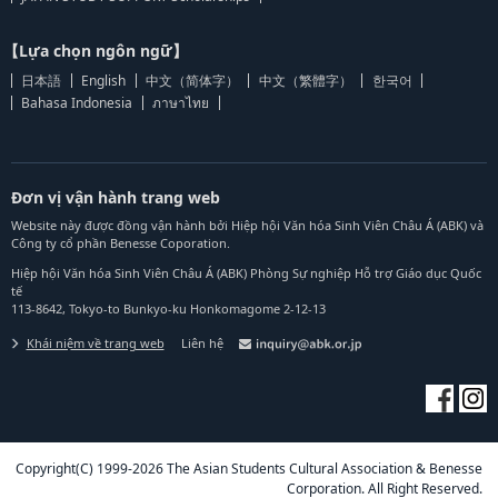
【Lựa chọn ngôn ngữ】
日本語
English
中文（简体字）
中文（繁體字）
한국어
Bahasa Indonesia
ภาษาไทย
Đơn vị vận hành trang web
Website này được đồng vận hành bởi Hiệp hội Văn hóa Sinh Viên Châu Á (ABK) và
Công ty cổ phần Benesse Coporation.
Hiệp hội Văn hóa Sinh Viên Châu Á (ABK) Phòng Sự nghiệp Hỗ trợ Giáo dục Quốc
tế
113-8642, Tokyo-to Bunkyo-ku Honkomagome 2-12-13
Khái niệm về trang web
Liên hệ
Copyright(C) 1999-2026 The Asian Students Cultural Association & Benesse
Corporation. All Right Reserved.