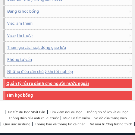
Đăng kí học bổng
Việc làm thêm
Visa (Thị thực)
Tham gia các hoạt động giao lưu
Phòng tư vấn
Những điều cần chú ý khi tốt nghiệp
Quản lý rủi ro dành cho người nước ngoài
Tìm học bổng
Tin tức du học Nhật Bản
Tìm kiếm nơi du học
Thông tin có ích về du học
Thông điệp của anh chị đi trước
Mục lục tìm kiếm
Sơ đồ của trang web
Quy ước sử dụng
Thông báo về thông tin cá nhân
Về môi trường tương thích