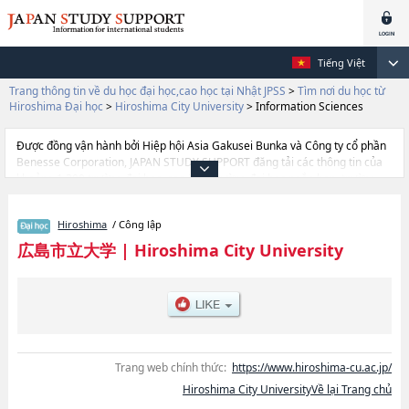
Tiếng Việt
Trang thông tin về du học đại học,cao học tại Nhật JPSS
>
Tìm nơi du học từ
Hiroshima Đại học
>
Hiroshima City University
>
Information Sciences
Được đồng vận hành bởi Hiệp hội Asia Gakusei Bunka và Công ty cổ phần
Benesse Corporation, JAPAN STUDY SUPPORT đăng tải các thông tin của
khoảng 1.300 trường đại học, cao học, trường đại học ngắn hạn, trường
chuyên môn đang tiếp nhận du học sinh.
Tại đây có đăng các thông tin chi tiết về Hiroshima City University, và
Hiroshima
/ Công lập
thông tin cần thiết dành cho du học sinh, như là về các Ngành
International StudieshoặcNgành Information ScienceshoặcNgành Arts,
広島市立大学
|
Hiroshima City University
thông tin về từng ngành học, thông tin liên quan đến thi tuyển như số
lượng tuyển sinh, số lượng trúng tuyển, cở sở trang thiết bị, hướng dẫn địa
điểm v.v...
Trang web chính thức:
https://www.hiroshima-cu.ac.jp/
Hiroshima City UniversityVề lại Trang chủ