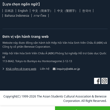
【Lựa chọn ngôn ngữ】
日本語
English
中文（简体字）
中文（繁體字）
한국어
Bahasa Indonesia
ภาษาไทย
Đơn vị vận hành trang web
Website này được đồng vận hành bởi Hiệp hội Văn hóa Sinh Viên Châu Á (ABK) và
Công ty cổ phần Benesse Coporation.
Hiệp hội Văn hóa Sinh Viên Châu Á (ABK) Phòng Sự nghiệp Hỗ trợ Giáo dục Quốc
tế
113-8642, Tokyo-to Bunkyo-ku Honkomagome 2-12-13
Khái niệm về trang web
Liên hệ
Copyright(C) 1999-2026 The Asian Students Cultural Association & Benesse
Corporation. All Right Reserved.