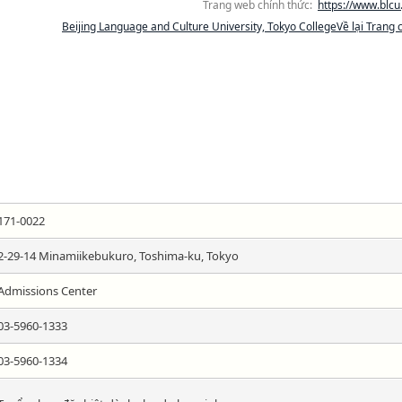
Trang web chính thức:
https://www.blcu.
Beijing Language and Culture University, Tokyo CollegeVề lại Trang 
171-0022
2-29-14 Minamiikebukuro, Toshima-ku, Tokyo
Admissions Center
03-5960-1333
03-5960-1334