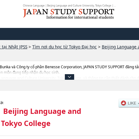
Chinese Language | Beijing Language and Culture University, Tokyo College | J...
 tại Nhật JPSS
>
Tìm nơi du học từ Tokyo Đại học
>
Beijing Language a
 Bunka và Công ty cổ phần Benesse Corporation, JAPAN STUDY SUPPORT đăng tải c
ên môn đang tiếp nhận du học sinh.
ng Language and Culture University, Tokyo College, và thông tin cần thiết dành cho
 liên quan đến thi tuyển như số lượng tuyển sinh, số lượng trúng tuyển, cở sở tran
hật
|
Beijing Language and
 Tokyo College