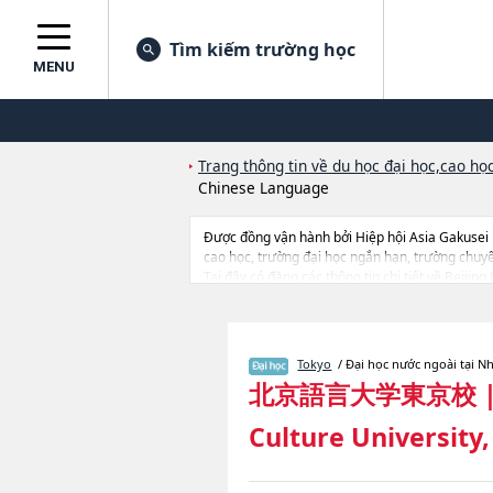
Tìm kiếm trường học
MENU
Trang thông tin về du học đại học,cao học
Chinese Language
Được đồng vận hành bởi Hiệp hội Asia Gakusei
cao học, trường đại học ngắn hạn, trường chuy
Tại đây có đăng các thông tin chi tiết về Beiji
Language, thông tin về từng ngành học, thông tin
Tokyo
/ Đại học nước ngoài tại N
北京語言大学東京校
Culture University,