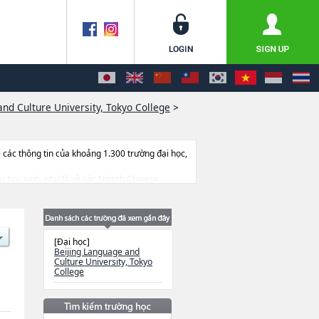
nd Culture University, Tokyo College
>
ác thông tin của khoảng 1.300 trường đại học,
 du học sinh, như là về các Ngành Chinese
g thiết bị, hướng dẫn địa điểm v.v...
[Đại học]
Beijing Language and
Culture University, Tokyo
College