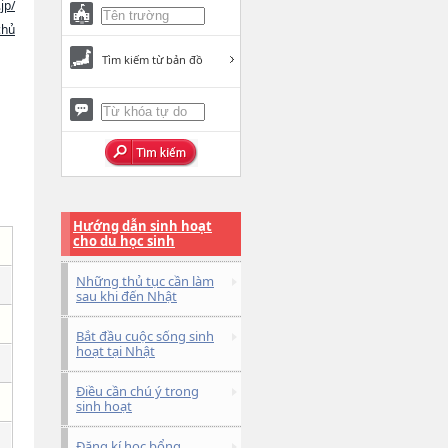
jp/
chủ
Tìm kiếm từ bản đồ
Hướng dẫn sinh hoạt
cho du học sinh
Những thủ tục cần làm
sau khi đến Nhật
Bắt đầu cuộc sống sinh
hoạt tại Nhật
Điều cần chú ý trong
sinh hoạt
Đăng kí học bổng