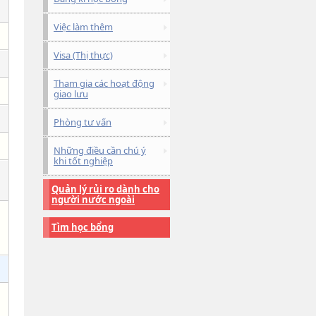
Việc làm thêm
Visa (Thị thực)
Tham gia các hoạt động
giao lưu
Phòng tư vấn
Những điều cần chú ý
khi tốt nghiệp
Quản lý rủi ro dành cho
người nước ngoài
Tìm học bổng