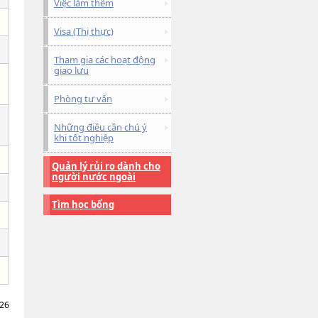
Việc làm thêm
Visa (Thị thực)
Tham gia các hoạt động
giao lưu
Phòng tư vấn
Những điều cần chú ý
khi tốt nghiệp
Quản lý rủi ro dành cho
người nước ngoài
Tìm học bổng
026