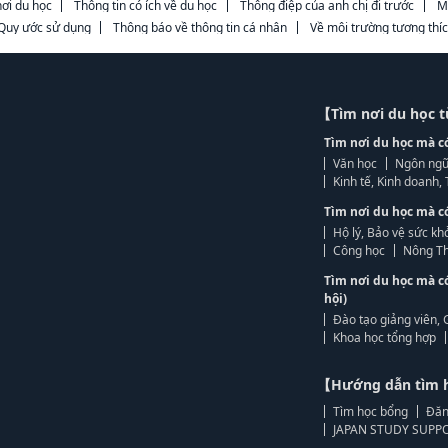
ơi du học
Thông tin có ích về du học
Thông điệp của anh chị đi trước
M
Quy ước sử dụng
Thông báo về thông tin cá nhân
Về môi trường tương thí
【Tìm nơi du học 
Tìm nơi du học mà c
Văn học
Ngôn ngữ
Kinh tế, Kinh doanh
Tìm nơi du học mà c
Hộ lý, Bảo vệ sức kh
Công học
Nông Th
Tìm nơi du học mà c
hội)
Đào tạo giảng viên, 
Khoa học tổng hợp
【Hướng dẫn tìm 
Tìm học bổng
Đăn
JAPAN STUDY SUPPO