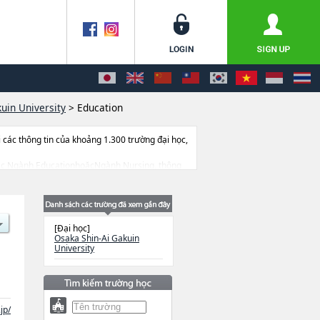
uin University
>
Education
ác thông tin của khoảng 1.300 trường đại học,
về các Ngành EducationhoặcNgành Nursing, thông
 dẫn địa điểm v.v...
[Đại học]
Osaka Shin-Ai Gakuin
University
jp/