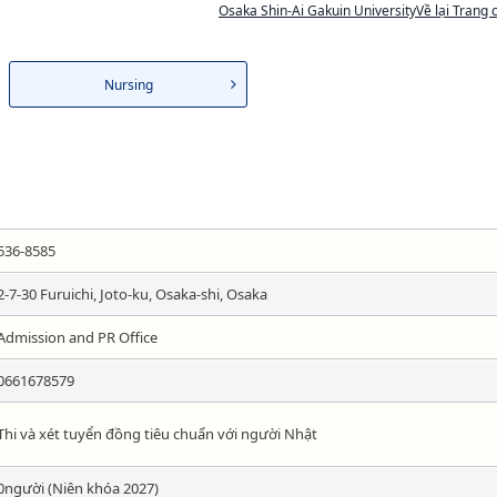
Osaka Shin-Ai Gakuin UniversityVề lại Trang 
Nursing
536-8585
2-7-30 Furuichi, Joto-ku, Osaka-shi, Osaka
Admission and PR Office
0661678579
Thi và xét tuyển đồng tiêu chuẩn với người Nhật
0người (Niên khóa 2027)