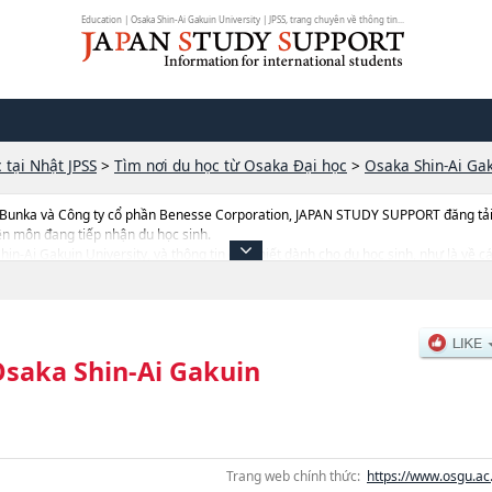
Education | Osaka Shin-Ai Gakuin University | JPSS, trang chuyên về thông tin...
 tại Nhật JPSS
>
Tìm nơi du học từ Osaka Đại học
>
Osaka Shin-Ai Gak
 Bunka và Công ty cổ phần Benesse Corporation, JAPAN STUDY SUPPORT đăng tải c
ên môn đang tiếp nhận du học sinh.
 Shin-Ai Gakuin University, và thông tin cần thiết dành cho du học sinh, như là 
hi tuyển như số lượng tuyển sinh, số lượng trúng tuyển, cở sở trang thiết bị, hướng
saka Shin-Ai Gakuin
Trang web chính thức:
https://www.osgu.ac.