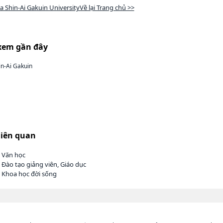
 Shin-Ai Gakuin UniversityVề lại Trang chủ >>
xem gần đây
n-Ai Gakuin
liên quan
h Văn học
 Đào tạo giảng viên, Giáo dục
 Khoa học đời sống