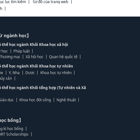
ục lục tìm kiếm
Sơ đồ của trang web
ch
từ ngành học】
ó thể học ngành Khối Khoa học xã hội
 học
Pháp luật
, Thương mại
Xã hội học
Quan hệ quốc tế
ó thể học ngành Khối Khoa học tự nhiên
ỏe
Y, Nha
Dược
Khoa học tự nhiên
ủy sản
ó thể học ngành Khối tổng hợp (Tự nhiên và Xã
Giáo dục
Khoa học đời sống
Nghệ thuật
học bổng】
g kí học bổng
RT Scholarships