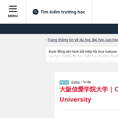
Tìm kiếm trường học
MENU
Trang thông tin về du học đại học,cao học
Được đồng vận hành bởi Hiệp hội Asia Gakusei
cao học, trường đại học ngắn hạn, trường chuy
Tại đây có đăng các thông tin chi tiết về Osaka
tin về từng ngành học, thông tin liên quan đến t
Osaka
/ Tư lập
大阪信愛学院大学
|
O
University