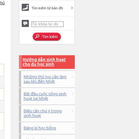
chủ
Tìm kiếm từ bản đồ
Hướng dẫn sinh hoạt
cho du học sinh
Những thủ tục cần làm
sau khi đến Nhật
Bắt đầu cuộc sống sinh
hoạt tại Nhật
Điều cần chú ý trong
sinh hoạt
Đăng kí học bổng