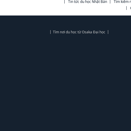
Tin tức du học Nhật Bản
Tìm kiếm n
Tìm nơi du học từ Osaka Đại học