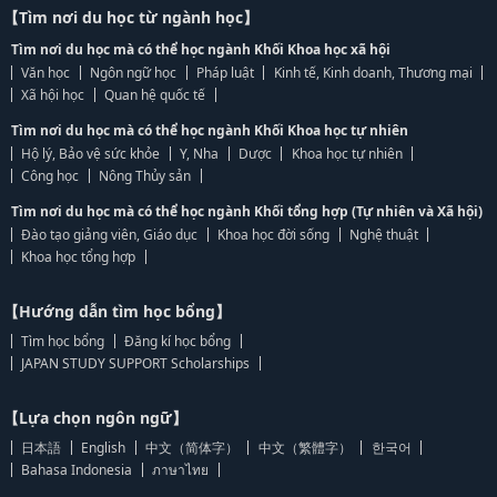
【Tìm nơi du học từ ngành học】
Tìm nơi du học mà có thể học ngành Khối Khoa học xã hội
Văn học
Ngôn ngữ học
Pháp luật
Kinh tế, Kinh doanh, Thương mại
Xã hội học
Quan hệ quốc tế
Tìm nơi du học mà có thể học ngành Khối Khoa học tự nhiên
Hộ lý, Bảo vệ sức khỏe
Y, Nha
Dược
Khoa học tự nhiên
Công học
Nông Thủy sản
Tìm nơi du học mà có thể học ngành Khối tổng hợp (Tự nhiên và Xã hội)
Đào tạo giảng viên, Giáo dục
Khoa học đời sống
Nghệ thuật
Khoa học tổng hợp
【Hướng dẫn tìm học bổng】
Tìm học bổng
Đăng kí học bổng
JAPAN STUDY SUPPORT Scholarships
【Lựa chọn ngôn ngữ】
日本語
English
中文（简体字）
中文（繁體字）
한국어
Bahasa Indonesia
ภาษาไทย