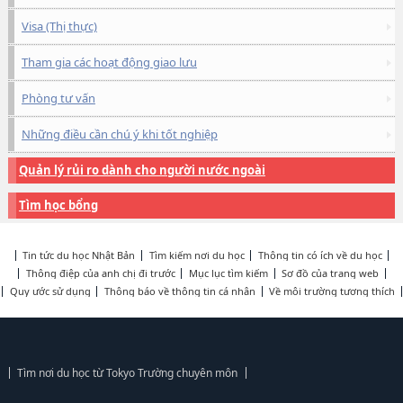
Visa (Thị thực)
Tham gia các hoạt động giao lưu
Phòng tư vấn
Những điều cần chú ý khi tốt nghiệp
Quản lý rủi ro dành cho người nước ngoài
Tìm học bổng
Tin tức du học Nhật Bản
Tìm kiếm nơi du học
Thông tin có ích về du học
Thông điệp của anh chị đi trước
Mục lục tìm kiếm
Sơ đồ của trang web
Quy ước sử dụng
Thông báo về thông tin cá nhân
Về môi trường tương thích
Tìm nơi du học từ Tokyo Trường chuyên môn