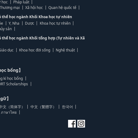
 học
Pháp luật
, Thương mại
Xã hội học
Quan hệ quốc tế
ó thể học ngành Khối Khoa học tự nhiên
ỏe
Y, Nha
Dược
Khoa học tự nhiên
ủy sản
ó thể học ngành Khối tổng hợp (Tự nhiên và Xã
Giáo dục
Khoa học đời sống
Nghệ thuật
học bổng】
g kí học bổng
RT Scholarships
 ngữ】
中文（简体字）
中文（繁體字）
한국어
ภาษาไทย