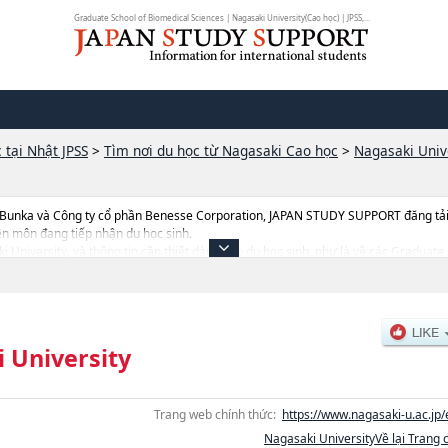
Graduate School of Biomedical Sciences | Nagasaki University(Cao học) | JPSS,...
 tại Nhật JPSS
>
Tìm nơi du học từ Nagasaki Cao học
>
Nagasaki Univ
 Bunka và Công ty cổ phần Benesse Corporation, JAPAN STUDY SUPPORT đăng tải c
ên môn đang tiếp nhận du học sinh.
aki University, và thông tin cần thiết dành cho du học sinh, như là về các Gradua
cienceshoặcGraduate School of Tropical Medicine and Global HealthhoặcGradua
ties and Social Sciences, thông tin về từng khoa nghiên cứu, thông tin liên qua
n địa điểm v.v...
 University
Trang web chính thức:
https://www.nagasaki-u.ac.jp/
Nagasaki UniversityVề lại Trang 