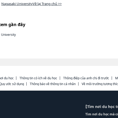
Nagasaki UniversityVề lại Trang chủ >>
xem gần đây
 University
ơi du học
Thông tin có ích về du học
Thông điệp của anh chị đi trước
M
Quy ước sử dụng
Thông báo về thông tin cá nhân
Về môi trường tương thí
【Tìm nơi du học 
Tìm nơi du học mà c