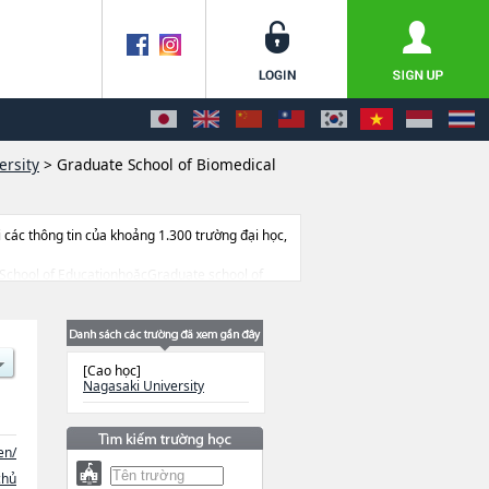
ersity
>
Graduate School of Biomedical
ác thông tin của khoảng 1.300 trường đại học,
te School of EducationhoặcGraduate school of
te School of Integrated Science and
n đến thi tuyển như số lượng tuyển sinh, số
[Cao học]
Nagasaki University
en/
chủ