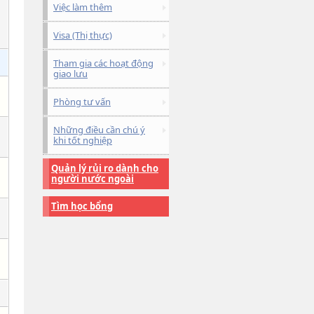
Việc làm thêm
Visa (Thị thực)
Tham gia các hoạt động
giao lưu
Phòng tư vấn
Những điều cần chú ý
khi tốt nghiệp
Quản lý rủi ro dành cho
người nước ngoài
Tìm học bổng