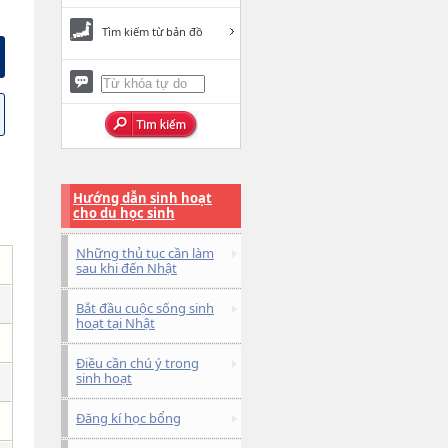
Tìm kiếm từ bản đồ
Hướng dẫn sinh hoạt
cho du học sinh
Những thủ tục cần làm
sau khi đến Nhật
Bắt đầu cuộc sống sinh
hoạt tại Nhật
Điều cần chú ý trong
sinh hoạt
Đăng kí học bổng