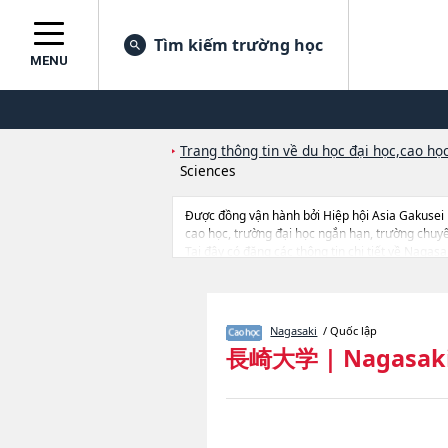
Tìm kiếm trường học
MENU
Trang thông tin về du học đại học,cao học
Sciences
Được đồng vận hành bởi Hiệp hội Asia Gakusei
cao học, trường đại học ngắn hạn, trường chuy
Tại đây có đăng các thông tin chi tiết về Nagas
EconomicshoặcGraduate School of Biomedical S
TechnologyhoặcGraduate School of Global Humani
lượng trúng tuyển, cở sở trang thiết bị, hướng dẫ
Nagasaki
/ Quốc lập
長崎大学
|
Nagasaki