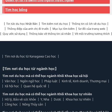
Quản lý rủi ro dành cho người nước ngoài
Tìm học bổng
Tin tức du học Nhật Bản
Tìm kiếm nơi du học
Thông tin có ích về du học
Thông điệp của anh chị đi trước
Mục lục tìm kiếm
Sơ đồ của trang web
Quy ước sử dụng
Thông báo về thông tin cá nhân
Về môi trường tương thích
Tìm nơi du học từ Kanagawa Cao học
【Tìm nơi du học từ ngành học】
Tìm nơi du học mà có thể học ngành Khối Khoa học xã hội
Văn học
Ngôn ngữ học
Pháp luật
Kinh tế, Kinh doanh, Thương mại
Xã hội học
Quan hệ quốc tế
Tìm nơi du học mà có thể học ngành Khối Khoa học tự nhiên
Hộ lý, Bảo vệ sức khỏe
Y, Nha
Dược
Khoa học tự nhiên
Công học
Nông Thủy sản