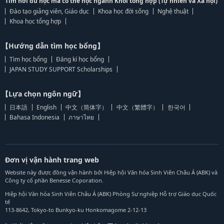
Tìm nơi du học mà có thể học ngành Khối tổng hợp (Tự nhiên và Xã hội)
Đào tạo giảng viên, Giáo dục
Khoa học đời sống
Nghệ thuật
Khoa học tổng hợp
【Hướng dẫn tìm học bổng】
Tìm học bổng
Đăng kí học bổng
JAPAN STUDY SUPPORT Scholarships
【Lựa chọn ngôn ngữ】
日本語
English
中文（简体字）
中文（繁體字）
한국어
Bahasa Indonesia
ภาษาไทย
Đơn vị vận hành trang web
Website này được đồng vận hành bởi Hiệp hội Văn hóa Sinh Viên Châu Á (ABK) và
Công ty cổ phần Benesse Coporation.
Hiệp hội Văn hóa Sinh Viên Châu Á (ABK) Phòng Sự nghiệp Hỗ trợ Giáo dục Quốc
tế
113-8642, Tokyo-to Bunkyo-ku Honkomagome 2-12-13