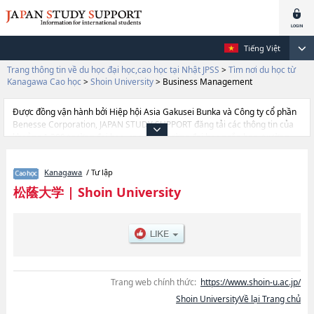
Tiếng Việt
Trang thông tin về du học đại học,cao học tại Nhật JPSS
>
Tìm nơi du học từ
Kanagawa Cao học
>
Shoin University
>
Business Management
Được đồng vận hành bởi Hiệp hội Asia Gakusei Bunka và Công ty cổ phần
Benesse Corporation, JAPAN STUDY SUPPORT đăng tải các thông tin của
khoảng 1.300 trường đại học, cao học, trường đại học ngắn hạn, trường
chuyên môn đang tiếp nhận du học sinh.
Tại đây có đăng các thông tin chi tiết về Shoin University, và thông tin cần
Kanagawa
/ Tư lập
thiết dành cho du học sinh, như là về các Business Management, thông tin
về từng khoa nghiên cứu, thông tin liên quan đến thi tuyển như số lượng
松蔭大学
|
Shoin University
tuyển sinh, số lượng trúng tuyển, cở sở trang thiết bị, hướng dẫn địa điểm
v.v...
Trang web chính thức:
https://www.shoin-u.ac.jp/
Shoin UniversityVề lại Trang chủ