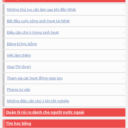
Những thủ tục cần làm sau khi đến Nhật
Bắt đầu cuộc sống sinh hoạt tại Nhật
Điều cần chú ý trong sinh hoạt
Đăng kí học bổng
Việc làm thêm
Visa (Thị thực)
Tham gia các hoạt động giao lưu
Phòng tư vấn
Những điều cần chú ý khi tốt nghiệp
Quản lý rủi ro dành cho người nước ngoài
Tìm học bổng