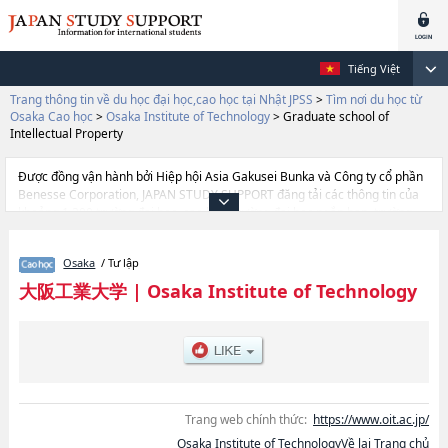
Tiếng Việt
Trang thông tin về du học đại học,cao học tại Nhật JPSS
>
Tìm nơi du học từ
Osaka Cao học
>
Osaka Institute of Technology
>
Graduate school of
Intellectual Property
Được đồng vận hành bởi Hiệp hội Asia Gakusei Bunka và Công ty cổ phần
Benesse Corporation, JAPAN STUDY SUPPORT đăng tải các thông tin của
khoảng 1.300 trường đại học, cao học, trường đại học ngắn hạn, trường
chuyên môn đang tiếp nhận du học sinh.
Tại đây có đăng các thông tin chi tiết về Osaka Institute of Technology, và
Osaka
/ Tư lập
thông tin cần thiết dành cho du học sinh, như là về các Graduate school of
EngineeringhoặcInformation Science and TechnologyhoặcGraduate
大阪工業大学
|
Osaka Institute of Technology
school of Intellectual PropertyhoặcGraduate school of Robotics & Design,
thông tin về từng khoa nghiên cứu, thông tin liên quan đến thi tuyển như
số lượng tuyển sinh, số lượng trúng tuyển, cở sở trang thiết bị, hướng dẫn
địa điểm v.v...
Trang web chính thức:
https://www.oit.ac.jp/
Osaka Institute of TechnologyVề lại Trang chủ