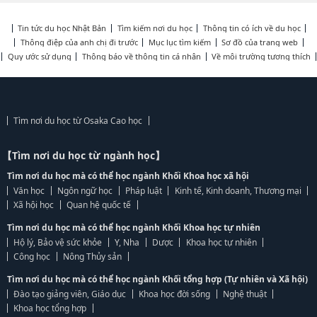
Tin tức du học Nhật Bản
Tìm kiếm nơi du học
Thông tin có ích về du học
Thông điệp của anh chị đi trước
Mục lục tìm kiếm
Sơ đồ của trang web
Quy ước sử dụng
Thông báo về thông tin cá nhân
Về môi trường tương thích
Tìm nơi du học từ Osaka Cao học
【Tìm nơi du học từ ngành học】
Tìm nơi du học mà có thể học ngành Khối Khoa học xã hội
Văn học
Ngôn ngữ học
Pháp luật
Kinh tế, Kinh doanh, Thương mại
Xã hội học
Quan hệ quốc tế
Tìm nơi du học mà có thể học ngành Khối Khoa học tự nhiên
Hộ lý, Bảo vệ sức khỏe
Y, Nha
Dược
Khoa học tự nhiên
Công học
Nông Thủy sản
Tìm nơi du học mà có thể học ngành Khối tổng hợp (Tự nhiên và Xã hội)
Đào tạo giảng viên, Giáo dục
Khoa học đời sống
Nghệ thuật
Khoa học tổng hợp