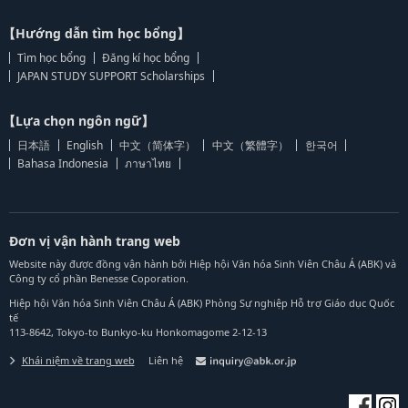
【Hướng dẫn tìm học bổng】
Tìm học bổng
Đăng kí học bổng
JAPAN STUDY SUPPORT Scholarships
【Lựa chọn ngôn ngữ】
日本語
English
中文（简体字）
中文（繁體字）
한국어
Bahasa Indonesia
ภาษาไทย
Đơn vị vận hành trang web
Website này được đồng vận hành bởi Hiệp hội Văn hóa Sinh Viên Châu Á (ABK) và
Công ty cổ phần Benesse Coporation.
Hiệp hội Văn hóa Sinh Viên Châu Á (ABK) Phòng Sự nghiệp Hỗ trợ Giáo dục Quốc
tế
113-8642, Tokyo-to Bunkyo-ku Honkomagome 2-12-13
Khái niệm về trang web
Liên hệ