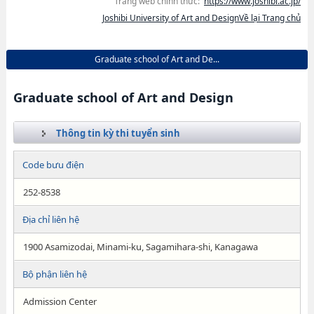
Trang web chính thức:
https://www.joshibi.ac.jp/
Joshibi University of Art and DesignVề lại Trang chủ
Graduate school of Art and De...
Graduate school of Art and Design
Thông tin kỳ thi tuyển sinh
Code bưu điện
252-8538
Địa chỉ liên hệ
1900 Asamizodai, Minami-ku, Sagamihara-shi, Kanagawa
Bộ phận liên hệ
Admission Center