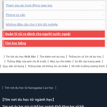
Tham gia các hoạt động giao lưu
Phòng tư vấn
Những điều cần chú ý khi tốt nghiệp
Quản lý rủi ro dành cho người nước ngoài
Tìm học bổng
Tin tức du học Nhật Bản
Tìm kiếm nơi du học
Thông tin có ích về du học
Thông điệp của anh chị đi trước
Mục lục tìm kiếm
Sơ đồ của trang web
Quy ước sử dụng
Thông báo về thông tin cá nhân
Về môi trường tương thích
Tìm nơi du học từ Kanagawa Cao học
【Tìm nơi du học từ ngành học】
Tìm nơi du học mà có thể học ngành Khối Khoa học xã hội