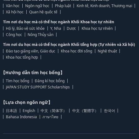
Văn học
Ngôn ngữ học
Pháp luật
Kinh tế, Kinh doanh, Thương mại
Xã hội học
Quan hệ quốc tế
Tìm nơi du học mà có thể học ngành Khối Khoa học tự nhiên
Hộ lý, Bảo vệ sức khỏe
Y, Nha
Dược
Khoa học tự nhiên
Công học
Nông Thủy sản
Tìm nơi du học mà có thể học ngành Khối tổng hợp (Tự nhiên và Xã hội)
Đào tạo giảng viên, Giáo dục
Khoa học đời sống
Nghệ thuật
Khoa học tổng hợp
【Hướng dẫn tìm học bổng】
Tìm học bổng
Đăng kí học bổng
JAPAN STUDY SUPPORT Scholarships
【Lựa chọn ngôn ngữ】
日本語
English
中文（简体字）
中文（繁體字）
한국어
Bahasa Indonesia
ภาษาไทย