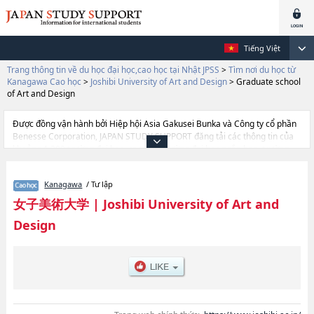
Tiếng Việt
Trang thông tin về du học đại học,cao học tại Nhật JPSS
>
Tìm nơi du học từ
Kanagawa Cao học
>
Joshibi University of Art and Design
>
Graduate school
of Art and Design
Được đồng vận hành bởi Hiệp hội Asia Gakusei Bunka và Công ty cổ phần
Benesse Corporation, JAPAN STUDY SUPPORT đăng tải các thông tin của
khoảng 1.300 trường đại học, cao học, trường đại học ngắn hạn, trường
chuyên môn đang tiếp nhận du học sinh.
Tại đây có đăng các thông tin chi tiết về Joshibi University of Art and
Kanagawa
/ Tư lập
Design, và thông tin cần thiết dành cho du học sinh, như là về các
Graduate school of Art and Design, thông tin về từng khoa nghiên cứu,
女子美術大学
|
Joshibi University of Art and
thông tin liên quan đến thi tuyển như số lượng tuyển sinh, số lượng trúng
Design
tuyển, cở sở trang thiết bị, hướng dẫn địa điểm v.v...