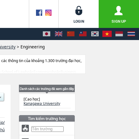
versity
>
Engineering
ác thông tin của khoảng 1.300 trường đại học,
duate School of LawhoặcEconomicshoặcBusiness
e Science and Engineering (Planned for
ng trúng tuyển, cở sở trang thiết bị, hướng dẫn
[Cao học]
Kanagawa University
jp/
chủ