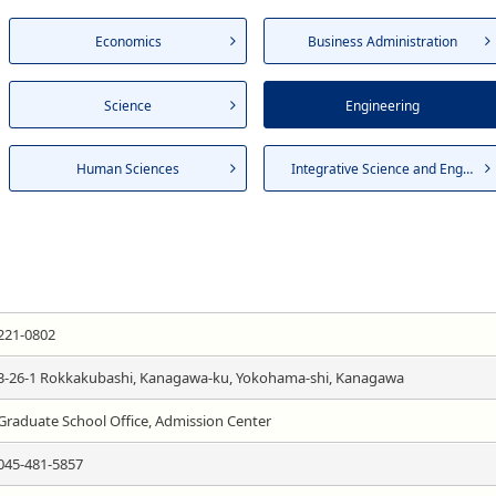
Economics
Business Administration
Science
Engineering
Human Sciences
Integrative Science and Engin...
221-0802
3-26-1 Rokkakubashi, Kanagawa-ku, Yokohama-shi, Kanagawa
Graduate School Office, Admission Center
045-481-5857