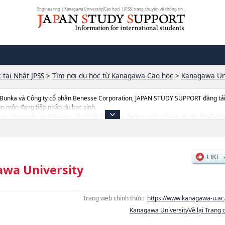
Engineering | Kanagawa University(Cao học) | JPSS, trang chuyên về thông tin ...
 tại Nhật JPSS
>
Tìm nơi du học từ Kanagawa Cao học
>
Kanagawa Uni
 Bunka và Công ty cổ phần Benesse Corporation, JAPAN STUDY SUPPORT đăng tải c
ên môn đang tiếp nhận du học sinh.
gawa University, và thông tin cần thiết dành cho du học sinh, như là về các Gra
EngineeringhoặcHistory and Folklore StudieshoặcHuman ScienceshoặcIntegrativ
khoa nghiên cứu, thông tin liên quan đến thi tuyển như số lượng tuyển sinh, số lượ
wa University
Trang web chính thức:
https://www.kanagawa-u.ac.
Kanagawa UniversityVề lại Trang 