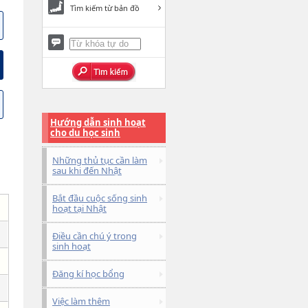
Tìm kiếm từ bản đồ
Hướng dẫn sinh hoạt
cho du học sinh
Những thủ tục cần làm
sau khi đến Nhật
Bắt đầu cuộc sống sinh
hoạt tại Nhật
Điều cần chú ý trong
sinh hoạt
Đăng kí học bổng
Việc làm thêm