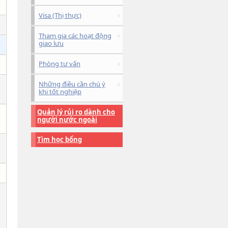
Visa (Thị thực)
Tham gia các hoạt động
giao lưu
Phòng tư vấn
Những điều cần chú ý
khi tốt nghiệp
Quản lý rủi ro dành cho
người nước ngoài
Tìm học bổng