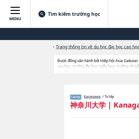
Tìm kiếm trường học
MENU
Trang thông tin về du học đại học,cao học
Được đồng vận hành bởi Hiệp hội Asia Gakusei
cao học, trường đại học ngắn hạn, trường chuy
Tại đây có đăng các thông tin chi tiết về Kana
AdministrationhoặcHumanitieshoặcSciencehoặc
establishment in April 2027), thông tin về từng 
địa điểm v.v...
Kanagawa
/ Tư lập
神奈川大学
|
Kanaga