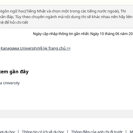
Ngôn ngữ học(Tiếng Nhật và chọn một trong các tiếng nước ngoài), Thi
vấn đáp, Tùy theo chuyên ngành mà nội dung thi sẽ khác nhau nên hãy liên
hệ để hỏi chi tiết
Ngày cập nhập thông tin gần nhất: Ngày 10 tháng 06 năm 2
Kanagawa UniversityVề lại Trang chủ >>
xem gần đây
 University
ơi du học
Thông tin có ích về du học
Thông điệp của anh chị đi trước
M