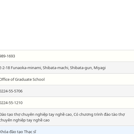
989-1693
2-2-18 Funaoka-minami, Shibata-machi, Shibata-gun, Miyagi
Office of Graduate School
0224-55-5706
0224-55-1210
Đào tạo thợ chuyên nghiệp tay nghề cao, Có chương trình đào tào thợ
chuyên nghiệp tay nghề cao
Khóa đào tạo Thạc sĩ