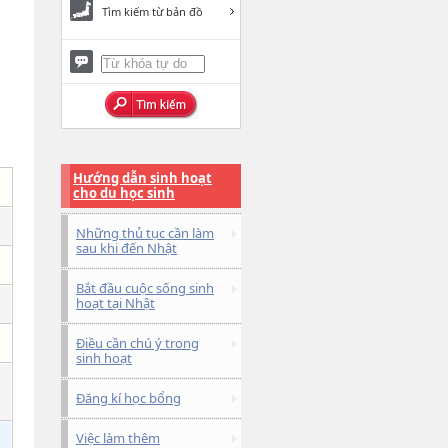
Tìm kiếm từ bản đồ
Hướng dẫn sinh hoạt
cho du học sinh
Những thủ tục cần làm
sau khi đến Nhật
Bắt đầu cuộc sống sinh
hoạt tại Nhật
Điều cần chú ý trong
sinh hoạt
Đăng kí học bổng
Việc làm thêm