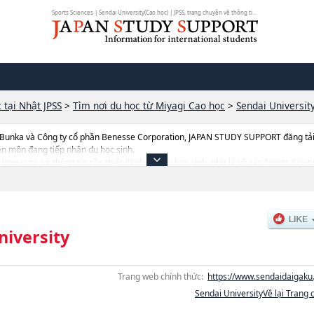
Sports Sciences | Sendai University(Cao học) | JPSS, trang chuyên về thông ti...
 tại Nhật JPSS
>
Tìm nơi du học từ Miyagi Cao học
>
Sendai Universit
 Bunka và Công ty cổ phần Benesse Corporation, JAPAN STUDY SUPPORT đăng tải c
ên môn đang tiếp nhận du học sinh.
 University, và thông tin cần thiết dành cho du học sinh, như là về các Sports Sci
nh, số lượng trúng tuyển, cở sở trang thiết bị, hướng dẫn địa điểm v.v...
niversity
Trang web chính thức:
https://www.sendaidaigaku.
Sendai UniversityVề lại Trang 