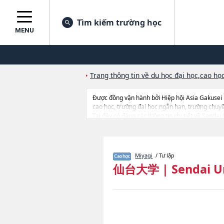
Tìm kiếm trường học
MENU
Trang thông tin về du học đại học,cao học
Được đồng vận hành bởi Hiệp hội Asia Gakusei
cao học, trường đại học ngắn hạn, trường chuy
Tại đây có đăng các thông tin chi tiết về Sendai
tin liên quan đến thi tuyển như số lượng tuyển si
Miyagi
/ Tư lập
仙台大学
|
Sendai U