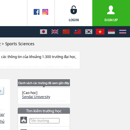
y
>
Sports Sciences
ác thông tin của khoảng 1.300 trường đại học,
ences, thông tin về từng khoa nghiên cứu, thông
[Cao học]
Sendai University
jp/
chủ