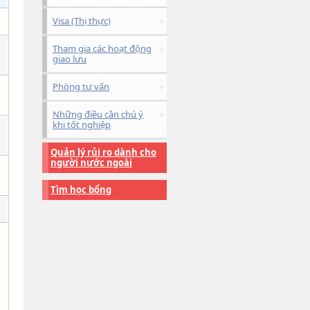
Visa (Thị thực)
Tham gia các hoạt động
giao lưu
Phòng tư vấn
Những điều cần chú ý
khi tốt nghiệp
Quản lý rủi ro dành cho
người nước ngoài
Tìm học bổng