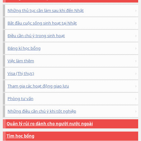
Những thủ tục cần làm sau khi đến Nhật
Bắt đầu cuộc sống sinh hoạt tại Nhật
Điều cần chú ý trong sinh hoạt
Đăng kí học bổng
Việc làm thêm
Visa (Thị thực)
Tham gia các hoạt động giao lưu
Phòng tư vấn
Những điều cần chú ý khi tốt nghiệp
Quản lý rủi ro dành cho người nước ngoài
Tìm học bổng