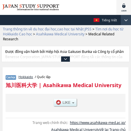
Tiếng Việt
Trang thông tin về du học đại học,cao học tại Nhật JPSS
>
Tìm nơi du học từ
Hokkaido Cao học
>
Asahikawa Medical University
>
Medical Related
Research
Được đồng vận hành bởi Hiệp hội Asia Gakusei Bunka và Công ty cổ phần
Benesse Corporation, JAPAN STUDY SUPPORT đăng tải các thông tin của
khoảng 1.300 trường đại học, cao học, trường đại học ngắn hạn, trường
chuyên môn đang tiếp nhận du học sinh.
Tại đây có đăng các thông tin chi tiết về Asahikawa Medical University, và
Hokkaido
/ Quốc lập
thông tin cần thiết dành cho du học sinh, như là về các Medical Related
Research, thông tin về từng khoa nghiên cứu, thông tin liên quan đến thi
旭川医科大学
|
Asahikawa Medical University
tuyển như số lượng tuyển sinh, số lượng trúng tuyển, cở sở trang thiết bị,
hướng dẫn địa điểm v.v...
Trang web chính thức:
https://www.asahikawa-med.ac.jp/
Asahikawa Medical UniversityVề lại Trang chủ