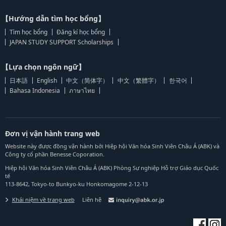
【Hướng dẫn tìm học bổng】
Tìm học bổng
Đăng kí học bổng
JAPAN STUDY SUPPORT Scholarships
【Lựa chọn ngôn ngữ】
日本語
English
中文（简体字）
中文（繁體字）
한국어
Bahasa Indonesia
ภาษาไทย
Đơn vị vận hành trang web
Website này được đồng vận hành bởi Hiệp hội Văn hóa Sinh Viên Châu Á (ABK) và
Công ty cổ phần Benesse Coporation.
Hiệp hội Văn hóa Sinh Viên Châu Á (ABK) Phòng Sự nghiệp Hỗ trợ Giáo dục Quốc
tế
113-8642, Tokyo-to Bunkyo-ku Honkomagome 2-12-13
Khái niệm về trang web
Liên hệ