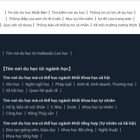
Tin tức du học Nhật Bản
Tìm kiếm nơi du học
Thông tin có ích về du học
Thông điệp của anh chị đi trước
Mục lục tìm kiếm
Sơ đồ của trang web
Quy ước sử dụng
Thông báo về thông tin cá nhân
Về môi trường tương thích
Tìm nơi du học từ Hokkaido Cao học
【Tìm nơi du học từ ngành học】
Tìm nơi du học mà có thể học ngành Khối Khoa học xã hội
Văn học
Ngôn ngữ học
Pháp luật
Kinh tế, Kinh doanh, Thương mại
Xã hội học
Quan hệ quốc tế
Tìm nơi du học mà có thể học ngành Khối Khoa học tự nhiên
Hộ lý, Bảo vệ sức khỏe
Y, Nha
Dược
Khoa học tự nhiên
Công học
Nông Thủy sản
Tìm nơi du học mà có thể học ngành Khối tổng hợp (Tự nhiên và Xã hội)
Đào tạo giảng viên, Giáo dục
Khoa học đời sống
Nghệ thuật
Khoa học tổng hợp