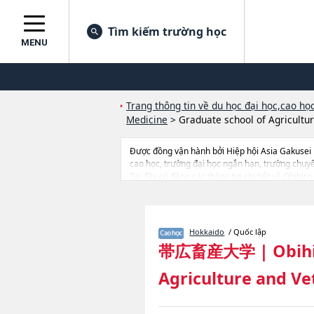
Tìm kiếm trường học
MENU
Trang thông tin về du học đại học,cao học
Medicine
>
Graduate school of Agricultu
Được đồng vận hành bởi Hiệp hội Asia Gakusei
cao học, trường đại học ngắn hạn, trường chuy
Tại đây có đăng các thông tin chi tiết về Obihir
Agriculture and Veterinary Medicine, thông tin v
hướng dẫn địa điểm v.v...
Hokkaido
/ Quốc lập
帯広畜産大学
|
Obihi
Agriculture and Ve