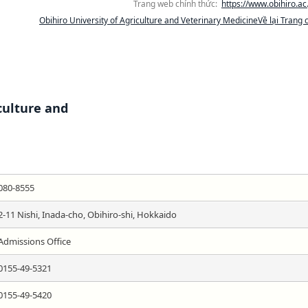
Trang web chính thức:
https://www.obihiro.ac.
Obihiro University of Agriculture and Veterinary MedicineVề lại Trang 
culture and
080-8555
2-11 Nishi, Inada-cho, Obihiro-shi, Hokkaido
Admissions Office
0155-49-5321
0155-49-5420