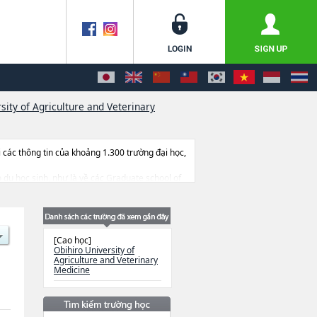
sity of Agriculture and Veterinary
ác thông tin của khoảng 1.300 trường đại học,
ho du học sinh, như là về các Graduate school of
 số lượng trúng tuyển, cở sở trang thiết bị,
[Cao học]
Obihiro University of
Agriculture and Veterinary
Medicine