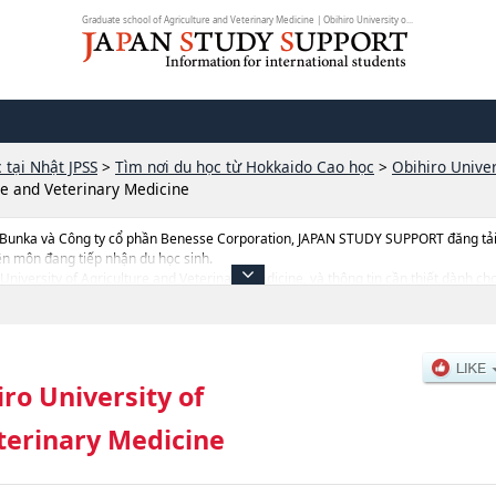
Graduate school of Agriculture and Veterinary Medicine | Obihiro University o...
 tại Nhật JPSS
>
Tìm nơi du học từ Hokkaido Cao học
>
Obihiro Univer
re and Veterinary Medicine
 Bunka và Công ty cổ phần Benesse Corporation, JAPAN STUDY SUPPORT đăng tải c
ên môn đang tiếp nhận du học sinh.
o University of Agriculture and Veterinary Medicine, và thông tin cần thiết dành c
ề từng khoa nghiên cứu, thông tin liên quan đến thi tuyển như số lượng tuyển sinh,
ro University of
terinary Medicine