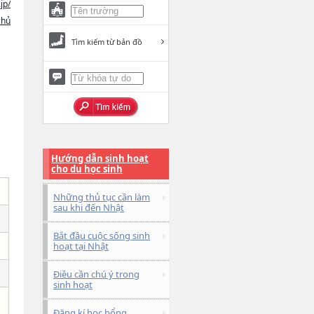
jp/
chủ
Tìm kiếm từ bản đồ
Hướng dẫn sinh hoạt
cho du học sinh
Những thủ tục cần làm
sau khi đến Nhật
Bắt đầu cuộc sống sinh
hoạt tại Nhật
Điều cần chú ý trong
sinh hoạt
Đăng kí học bổng