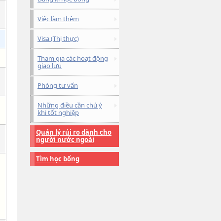
Việc làm thêm
Visa (Thị thực)
Tham gia các hoạt động
giao lưu
Phòng tư vấn
Những điều cần chú ý
khi tốt nghiệp
Quản lý rủi ro dành cho
người nước ngoài
Tìm học bổng