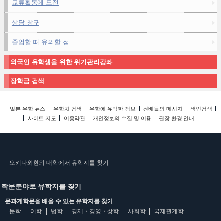
교류활동에 도전
상담 창구
졸업할 때 유의할 점
외국인 유학생을 위한 위기관리강좌
장학금 검색
일본 유학 뉴스
유학처 검색
유학에 유익한 정보
선배들의 메시지
색인검색
사이트 지도
이용약관
개인정보의 수집 및 이용
권장 환경 안내
오키나와현의 대학에서 유학지를 찾기
학문분야로 유학지를 찾기
문과계학문을 배울 수 있는 유학지를 찾기
문학
어학
법학
경제・경영・상학
사회학
국제관계학