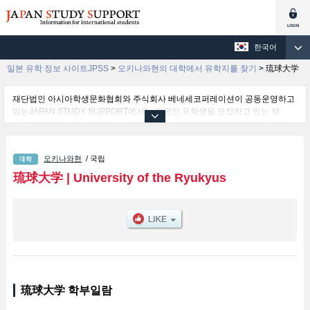
한국어
일본 유학 정보 사이트JPSS
>
오키나와현의 대학에서 유학지를 찾기
>
琉球大学
재단법인 아시아학생문화협회와 주식회사 베네세코퍼레이션이 공동운영하고
있는JAPAN STUDY SUPPORT에서는 외국인 유학생을 모집하고 있는 약
1,300여 개의 대학・대학원・단기대학・전문학교의 정보를 게재하고 있습니
다.
여기에서는 琉球大学 관한 자세한 정보를 게재하고 있어 Humanities and
오키나와현
/ 국립
Social Sciences 학부및Education 학부및Science 학부및Medicine 학부및
Engineering 학부및Agriculture 학부및Global and Regional Studies 학부 등
琉球大学
|
University of the Ryukyus
의 학부별 정보, 모집정원과 합격자수 등의 입시정보, 시설안내, 교통정보 등 외
국인 유학생에게 유익하고 필요한 정보를 게재하고 있으므로 많이 이용해 주시
기 바랍니다.
琉球大学 학부일람