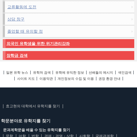
교류활동에 도전
상담 창구
졸업할 때 유의할 점
외국인 유학생을 위한 위기관리강좌
장학금 검색
일본 유학 뉴스
유학처 검색
유학에 유익한 정보
선배들의 메시지
색인검색
사이트 지도
이용약관
개인정보의 수집 및 이용
권장 환경 안내
효고현의 대학에서 유학지를 찾기
학문분야로 유학지를 찾기
문과계학문을 배울 수 있는 유학지를 찾기
문학
어학
법학
경제・경영・상학
사회학
국제관계학