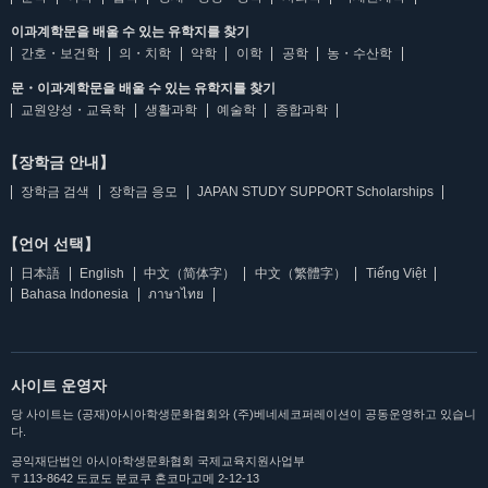
이과계학문을 배울 수 있는 유학지를 찾기
간호・보건학
의・치학
약학
이학
공학
농・수산학
문・이과계학문을 배울 수 있는 유학지를 찾기
교원양성・교육학
생활과학
예술학
종합과학
【장학금 안내】
장학금 검색
장학금 응모
JAPAN STUDY SUPPORT Scholarships
【언어 선택】
日本語
English
中文（简体字）
中文（繁體字）
Tiếng Việt
Bahasa Indonesia
ภาษาไทย
사이트 운영자
당 사이트는 (공재)아시아학생문화협회와 (주)베네세코퍼레이션이 공동운영하고 있습니
다.
공익재단법인 아시아학생문화협회 국제교육지원사업부
〒113-8642 도쿄도 분쿄쿠 혼코마고메 2-12-13