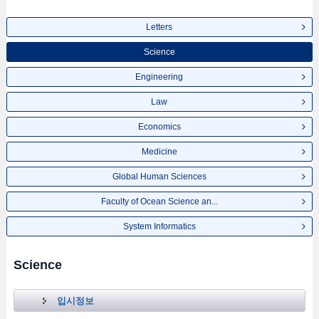
Letters
Science
Engineering
Law
Economics
Medicine
Global Human Sciences
Faculty of Ocean Science an...
System Informatics
Science
입시정보