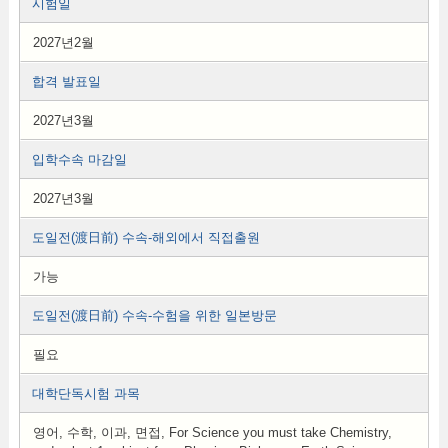
시험일
2027년2월
합격 발표일
2027년3월
입학수속 마감일
2027년3월
도일전(渡日前) 수속-해외에서 직접출원
가능
도일전(渡日前) 수속-수험을 위한 일본방문
필요
대학단독시험 과목
영어, 수학, 이과, 면접, For Science you must take Chemistry,