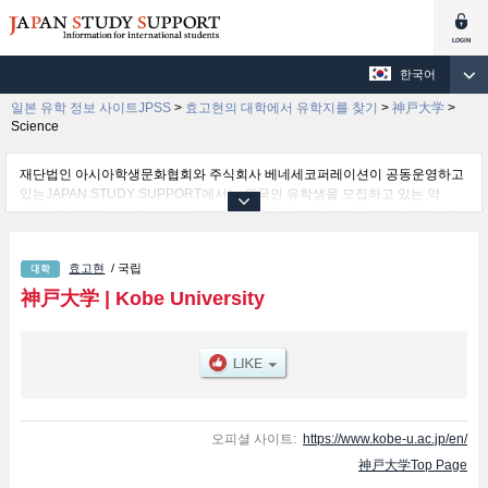
한국어
일본 유학 정보 사이트JPSS
>
효고현의 대학에서 유학지를 찾기
>
神戸大学
>
Science
재단법인 아시아학생문화협회와 주식회사 베네세코퍼레이션이 공동운영하고
있는JAPAN STUDY SUPPORT에서는 외국인 유학생을 모집하고 있는 약
1,300여 개의 대학・대학원・단기대학・전문학교의 정보를 게재하고 있습니
다.
여기에서는 神戸大学 관한 자세한 정보를 게재하고 있어 Letters 학부및
효고현
/ 국립
Science 학부및Engineering 학부및Law 학부및Economics 학부및Medicine
학부및Global Human Sciences 학부및Faculty of Ocean Science and
神戸大学
|
Kobe University
Technology 학부및System Informatics 학부 등의 학부별 정보, 모집정원과 합
격자수 등의 입시정보, 시설안내, 교통정보 등 외국인 유학생에게 유익하고 필
요한 정보를 게재하고 있으므로 많이 이용해 주시기 바랍니다.
오피셜 사이트:
https://www.kobe-u.ac.jp/en/
神戸大学Top Page