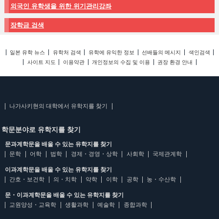
외국인 유학생을 위한 위기관리강좌
장학금 검색
일본 유학 뉴스
유학처 검색
유학에 유익한 정보
선배들의 메시지
색인검색
사이트 지도
이용약관
개인정보의 수집 및 이용
권장 환경 안내
나가사키현의 대학에서 유학지를 찾기
학문분야로 유학지를 찾기
문과계학문을 배울 수 있는 유학지를 찾기
문학
어학
법학
경제・경영・상학
사회학
국제관계학
이과계학문을 배울 수 있는 유학지를 찾기
간호・보건학
의・치학
약학
이학
공학
농・수산학
문・이과계학문을 배울 수 있는 유학지를 찾기
교원양성・교육학
생활과학
예술학
종합과학