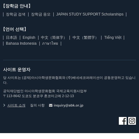
【장학금 안내】
장학금 검색
장학금 응모
JAPAN STUDY SUPPORT Scholarships
【언어 선택】
日本語
English
中文（简体字）
中文（繁體字）
Tiếng Việt
Bahasa Indonesia
ภาษาไทย
사이트 운영자
당 사이트는 (공재)아시아학생문화협회와 (주)베네세코퍼레이션이 공동운영하고 있습니
다.
공익재단법인 아시아학생문화협회 국제교육지원사업부
〒113-8642 도쿄도 분쿄쿠 혼코마고메 2-12-13
사이트 소개
질의 사항