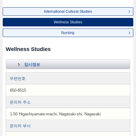
International Cultural Studies
Wellness Studies
Nursing
Wellness Studies
입시정보
우편번호
850-8515
문의처 주소
1-50 Higashiyamate-machi, Nagasaki-shi, Nagasaki
문의처 부서