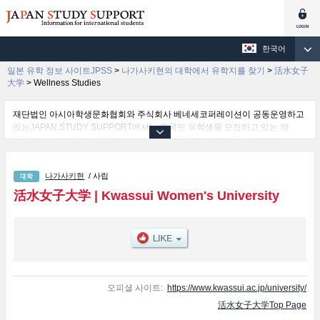
한국어
일본 유학 정보 사이트JPSS
>
나가사키현의 대학에서 유학지를 찾기
>
活水女子
大学
>
Wellness Studies
재단법인 아시아학생문화협회와 주식회사 베네세코퍼레이션이 공동운영하고
있는JAPAN STUDY SUPPORT에서는 외국인 유학생을 모집하고 있는 약
1,300여 개의 대학・대학원・단기대학・전문학교의 정보를 게재하고 있습니
다.
여기에서는 活水女子大学 관한 자세한 정보를 게재하고 있어 International
나가사키현
/ 사립
Cultural Studies 학부및Wellness Studies 학부및Nursing 학부 등의 학부별 정
보, 모집정원과 합격자수 등의 입시정보, 시설안내, 교통정보 등 외국인 유학생
活水女子大学
|
Kwassui Women's University
에게 유익하고 필요한 정보를 게재하고 있으므로 많이 이용해 주시기 바랍니
다.
오피셜 사이트:
https://www.kwassui.ac.jp/university/
活水女子大学Top Page