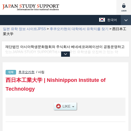
한국어
일본 유학 정보 사이트JPSS
>
후쿠오카현의 대학에서 유학지를 찾기
>
西日本工
業大学
재단법인 아시아학생문화협회와 주식회사 베네세코퍼레이션이 공동운영하고
있는JAPAN STUDY SUPPORT에서는 외국인 유학생을 모집하고 있는 약
1,300여 개의 대학・대학원・단기대학・전문학교의 정보를 게재하고 있습니
다.
여기에서는 西日本工業大学 관한 자세한 정보를 게재하고 있어 Engineering
후쿠오카현
/ 사립
학부및Design 학부 등의 학부별 정보, 모집정원과 합격자수 등의 입시정보, 시
설안내, 교통정보 등 외국인 유학생에게 유익하고 필요한 정보를 게재하고 있
西日本工業大学
|
Nishinippon Institute of
으므로 많이 이용해 주시기 바랍니다.
Technology