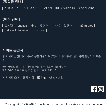
【장학금 안내】
장학금 검색
장학금 응모
JAPAN STUDY SUPPORT Scholarships
【언어 선택】
日本語
English
中文（简体字）
中文（繁體字）
Tiếng Việt
Bahasa Indonesia
ภาษาไทย
사이트 운영자
당 사이트는 (공재)아시아학생문화협회와 (주)베네세코퍼레이션이 공동운영하고 있습니
다.
공익재단법인 아시아학생문화협회 국제교육지원사업부
〒113-8642 도쿄도 분쿄쿠 혼코마고메 2-12-13
사이트 소개
질의 사항
Copyright(C) 1999-2026 The Asian Students Cultural Association & Benesse