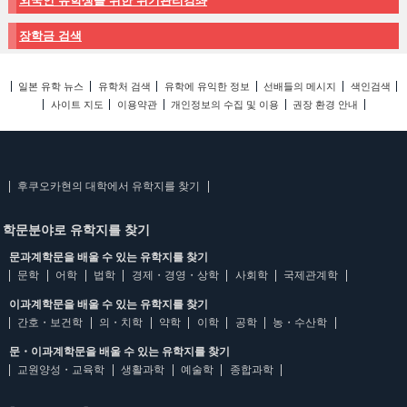
외국인 유학생을 위한 위기관리강좌
장학금 검색
일본 유학 뉴스
유학처 검색
유학에 유익한 정보
선배들의 메시지
색인검색
사이트 지도
이용약관
개인정보의 수집 및 이용
권장 환경 안내
후쿠오카현의 대학에서 유학지를 찾기
학문분야로 유학지를 찾기
문과계학문을 배울 수 있는 유학지를 찾기
문학
어학
법학
경제・경영・상학
사회학
국제관계학
이과계학문을 배울 수 있는 유학지를 찾기
간호・보건학
의・치학
약학
이학
공학
농・수산학
문・이과계학문을 배울 수 있는 유학지를 찾기
교원양성・교육학
생활과학
예술학
종합과학