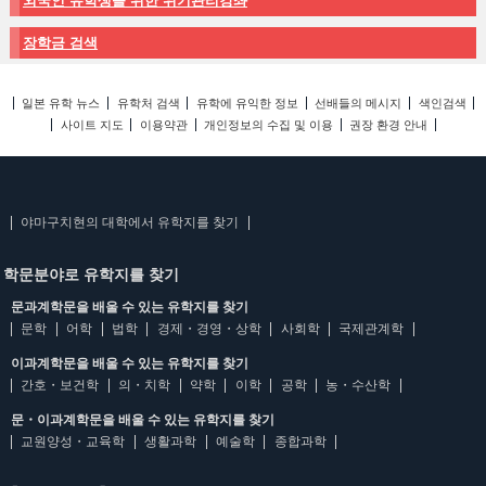
외국인 유학생을 위한 위기관리강좌
장학금 검색
일본 유학 뉴스
유학처 검색
유학에 유익한 정보
선배들의 메시지
색인검색
사이트 지도
이용약관
개인정보의 수집 및 이용
권장 환경 안내
야마구치현의 대학에서 유학지를 찾기
학문분야로 유학지를 찾기
문과계학문을 배울 수 있는 유학지를 찾기
문학
어학
법학
경제・경영・상학
사회학
국제관계학
이과계학문을 배울 수 있는 유학지를 찾기
간호・보건학
의・치학
약학
이학
공학
농・수산학
문・이과계학문을 배울 수 있는 유학지를 찾기
교원양성・교육학
생활과학
예술학
종합과학