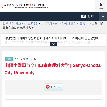
한국어
일본 유학 정보 사이트JPSS
>
야마구치현의 대학에서 유학지를 찾기
>
山陽小野
田市立山口東京理科大学
재단법인 아시아학생문화협회와 주식회사 베네세코퍼레이션이 공동운영하고
있는JAPAN STUDY SUPPORT에서는 외국인 유학생을 모집하고 있는 약
1,300여 개의 대학・대학원・단기대학・전문학교의 정보를 게재하고 있습니
다.
여기에서는 山陽小野田市立山口東京理科大学 관한 자세한 정보를 게재하고
야마구치현
/ 공립
있어 Engineering 학부및Pharmaceutical Sciences 학부 등의 학부별 정보, 모
집정원과 합격자수 등의 입시정보, 시설안내, 교통정보 등 외국인 유학생에게
山陽小野田市立山口東京理科大学
|
Sanyo-Onoda
유익하고 필요한 정보를 게재하고 있으므로 많이 이용해 주시기 바랍니다.
City University