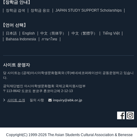
【장학금 안내】
장학금 검색
장학금 응모
JAPAN STUDY SUPPORT Scholarships
【언어 선택】
日本語
English
中文（简体字）
中文（繁體字）
Tiếng Việt
Bahasa Indonesia
ภาษาไทย
사이트 운영자
당 사이트는 (공재)아시아학생문화협회와 (주)베네세코퍼레이션이 공동운영하고 있습니
다.
공익재단법인 아시아학생문화협회 국제교육지원사업부
〒113-8642 도쿄도 분쿄쿠 혼코마고메 2-12-13
사이트 소개
질의 사항
Copyright(C) 1999-2026 The Asian Students Cultural Association & Benesse