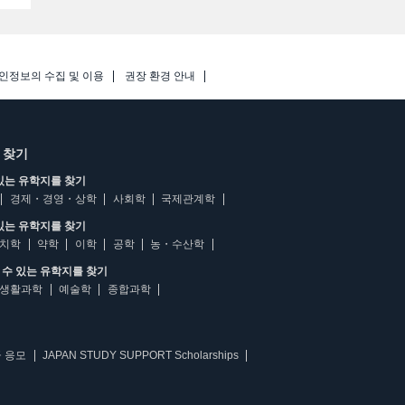
인정보의 수집 및 이용
권장 환경 안내
 찾기
있는 유학지를 찾기
경제・경영・상학
사회학
국제관계학
있는 유학지를 찾기
치학
약학
이학
공학
농・수산학
수 있는 유학지를 찾기
생활과학
예술학
종합과학
 응모
JAPAN STUDY SUPPORT Scholarships