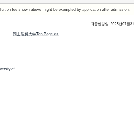
Tuition fee shown above might be exempted by application after admission.
최종변경일: 2025년07월3
岡山理科大学Top Page >>
ersity of