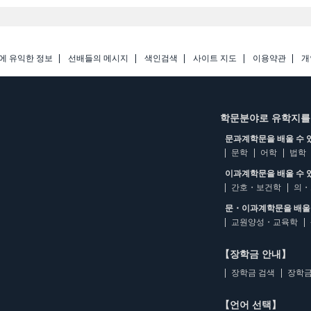
에 유익한 정보
선배들의 메시지
색인검색
사이트 지도
이용약관
개
학문분야로 유학지를
문과계학문을 배울 수 
문학
어학
법학
이과계학문을 배울 수 
간호・보건학
의・
문・이과계학문을 배울 
교원양성・교육학
【장학금 안내】
장학금 검색
장학금
【언어 선택】