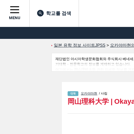
학교를 검색
MENU
일본 유학 정보 사이트JPSS
>
오카야마현의
재단법인 아시아학생문화협회와 주식회사 베네세코퍼레
기대학・전문학교의 정보를 게재하고 있습니다.
여기에서는 岡山理科大学 관한 자세한 정보를 게재하고 있어 Sci
Education 학부및Management 학부및Veterina
등 외국인 유학생에게 유익하고 필요한 정보를 게
오카야마현
/ 사립
岡山理科大学
|
Okaya