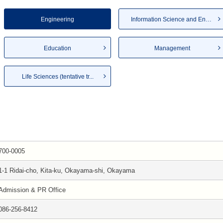
Engineering
Information Science and Eng...
Education
Management
Life Sciences (tentative tr...
700-0005
1-1 Ridai-cho, Kita-ku, Okayama-shi, Okayama
Admission & PR Office
086-256-8412