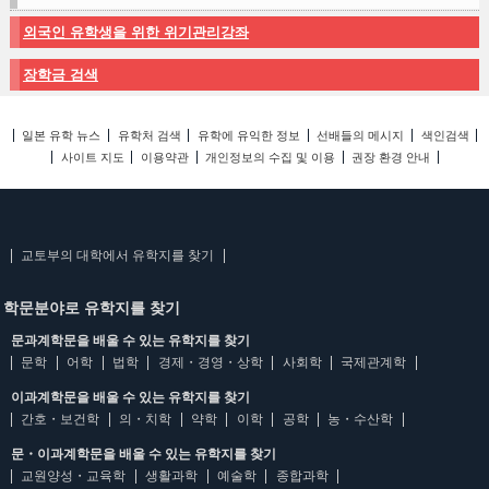
외국인 유학생을 위한 위기관리강좌
장학금 검색
일본 유학 뉴스
유학처 검색
유학에 유익한 정보
선배들의 메시지
색인검색
사이트 지도
이용약관
개인정보의 수집 및 이용
권장 환경 안내
교토부의 대학에서 유학지를 찾기
학문분야로 유학지를 찾기
문과계학문을 배울 수 있는 유학지를 찾기
문학
어학
법학
경제・경영・상학
사회학
국제관계학
이과계학문을 배울 수 있는 유학지를 찾기
간호・보건학
의・치학
약학
이학
공학
농・수산학
문・이과계학문을 배울 수 있는 유학지를 찾기
교원양성・교육학
생활과학
예술학
종합과학