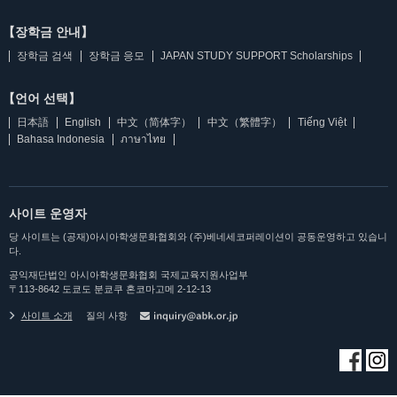
【장학금 안내】
장학금 검색
장학금 응모
JAPAN STUDY SUPPORT Scholarships
【언어 선택】
日本語
English
中文（简体字）
中文（繁體字）
Tiếng Việt
Bahasa Indonesia
ภาษาไทย
사이트 운영자
당 사이트는 (공재)아시아학생문화협회와 (주)베네세코퍼레이션이 공동운영하고 있습니
다.
공익재단법인 아시아학생문화협회 국제교육지원사업부
〒113-8642 도쿄도 분쿄쿠 혼코마고메 2-12-13
사이트 소개
질의 사항