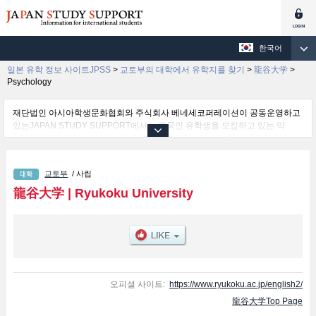
한국어
일본 유학 정보 사이트JPSS
>
교토부의 대학에서 유학지를 찾기
>
龍谷大学
>
Psychology
재단법인 아시아학생문화협회와 주식회사 베네세코퍼레이션이 공동운영하고
있는JAPAN STUDY SUPPORT에서는 외국인 유학생을 모집하고 있는 약
1,300여 개의 대학・대학원・단기대학・전문학교의 정보를 게재하고 있습니
다.
여기에서는 龍谷大学 관한 자세한 정보를 게재하고 있어 Letters 학부및
교토부
/ 사립
Economics 학부및Business Administration 학부및Law 학부및Advanced
Science and Technology 학부및Sociology 학부및International Studies 학부
龍谷大学
|
Ryukoku University
및Policy Science 학부및Agriculture 학부및Psychology 학부 등의 학부별 정
보, 모집정원과 합격자수 등의 입시정보, 시설안내, 교통정보 등 외국인 유학생
에게 유익하고 필요한 정보를 게재하고 있으므로 많이 이용해 주시기 바랍니
다.
오피셜 사이트:
https://www.ryukoku.ac.jp/english2/
龍谷大学Top Page