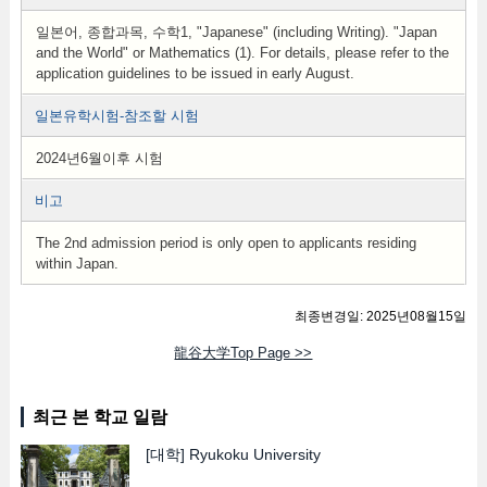
일본어, 종합과목, 수학1, "Japanese" (including Writing). "Japan
and the World" or Mathematics (1). For details, please refer to the
application guidelines to be issued in early August.
일본유학시험-참조할 시험
2024년6월이후 시험
비고
The 2nd admission period is only open to applicants residing
within Japan.
최종변경일: 2025년08월15일
龍谷大学Top Page >>
최근 본 학교 일람
[대학]
Ryukoku University