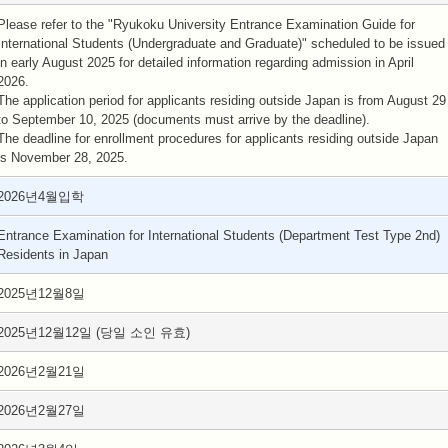
Please refer to the "Ryukoku University Entrance Examination Guide for
International Students (Undergraduate and Graduate)" scheduled to be issued
in early August 2025 for detailed information regarding admission in April
2026.
The application period for applicants residing outside Japan is from August 29
to September 10, 2025 (documents must arrive by the deadline).
The deadline for enrollment procedures for applicants residing outside Japan
is November 28, 2025.
2026년4월입학
Entrance Examination for International Students (Department Test Type 2nd)
Residents in Japan
2025년12월8일
2025년12월12일 (당일 소인 유효)
2026년2월21일
2026년2월27일