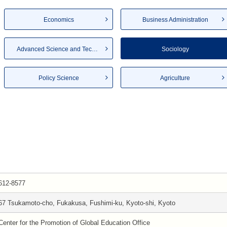
Economics
Business Administration
Advanced Science and Techno...
Sociology
Policy Science
Agriculture
612-8577
67 Tsukamoto-cho, Fukakusa, Fushimi-ku, Kyoto-shi, Kyoto
Center for the Promotion of Global Education Office