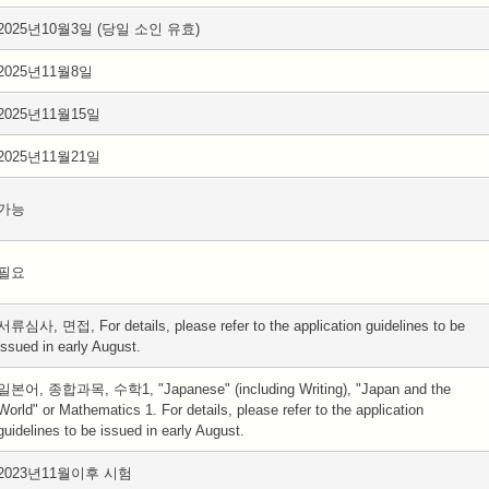
2025년10월3일 (당일 소인 유효)
2025년11월8일
2025년11월15일
2025년11월21일
가능
필요
서류심사, 면접, For details, please refer to the application guidelines to be
issued in early August.
일본어, 종합과목, 수학1, "Japanese" (including Writing), "Japan and the
World" or Mathematics 1. For details, please refer to the application
guidelines to be issued in early August.
2023년11월이후 시험