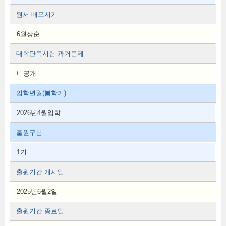
원서 배포시기
6월상순
대학단독시험 과거문제
비공개
입학년월(봄학기)
2026년4월입학
출원구분
1기
출원기간 개시일
2025년6월2일
출원기간 종료일