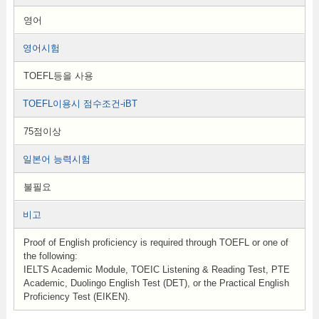
영어
영어시험
TOEFL등을 사용
TOEFL이용시 점수조건-iBT
75점이상
일본어 능력시험
불필요
비고
Proof of English proficiency is required through TOEFL or one of
the following:
IELTS Academic Module, TOEIC Listening & Reading Test, PTE
Academic, Duolingo English Test (DET), or the Practical English
Proficiency Test (EIKEN).