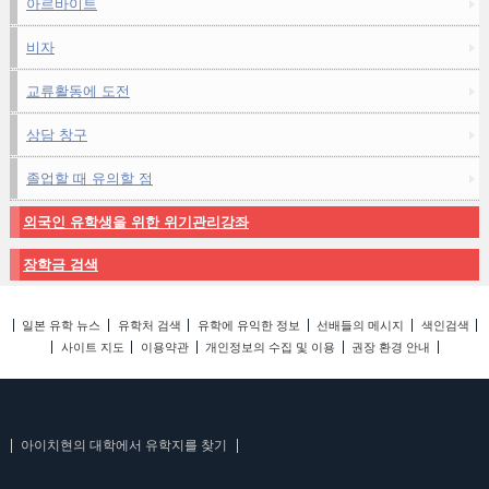
아르바이트
비자
교류활동에 도전
상담 창구
졸업할 때 유의할 점
외국인 유학생을 위한 위기관리강좌
장학금 검색
일본 유학 뉴스
유학처 검색
유학에 유익한 정보
선배들의 메시지
색인검색
사이트 지도
이용약관
개인정보의 수집 및 이용
권장 환경 안내
아이치현의 대학에서 유학지를 찾기