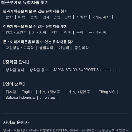
학문분야로 유학지를 찾기
문과계학문을 배울 수 있는 유학지를 찾기
문학
어학
법학
경제・경영・상학
사회학
국제관계학
이과계학문을 배울 수 있는 유학지를 찾기
간호・보건학
의・치학
약학
이학
공학
농・수산학
문・이과계학문을 배울 수 있는 유학지를 찾기
교원양성・교육학
생활과학
예술학
종합과학
【장학금 안내】
장학금 검색
장학금 응모
JAPAN STUDY SUPPORT Scholarships
【언어 선택】
日本語
English
中文（简体字）
中文（繁體字）
Tiếng Việt
Bahasa Indonesia
ภาษาไทย
사이트 운영자
당 사이트는 (공재)아시아학생문화협회와 (주)베네세코퍼레이션이 공동운영하고 있습니