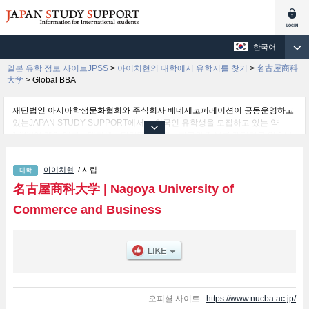
한국어
일본 유학 정보 사이트JPSS
>
아이치현의 대학에서 유학지를 찾기
>
名古屋商科
大学
>
Global BBA
재단법인 아시아학생문화협회와 주식회사 베네세코퍼레이션이 공동운영하고
있는JAPAN STUDY SUPPORT에서는 외국인 유학생을 모집하고 있는 약
1,300여 개의 대학・대학원・단기대학・전문학교의 정보를 게재하고 있습니
다.
여기에서는 名古屋商科大学 관한 자세한 정보를 게재하고 있어 Economics 학
아이치현
/ 사립
부및International Studies 학부및Commerce 학부및Management 학부및
Global BBA 학부 등의 학부별 정보, 모집정원과 합격자수 등의 입시정보, 시설
名古屋商科大学
|
Nagoya University of
안내, 교통정보 등 외국인 유학생에게 유익하고 필요한 정보를 게재하고 있으
Commerce and Business
므로 많이 이용해 주시기 바랍니다.
오피셜 사이트:
https://www.nucba.ac.jp/