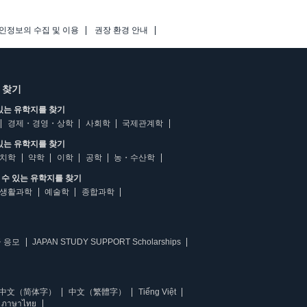
인정보의 수집 및 이용
권장 환경 안내
 찾기
있는 유학지를 찾기
경제・경영・상학
사회학
국제관계학
있는 유학지를 찾기
치학
약학
이학
공학
농・수산학
수 있는 유학지를 찾기
생활과학
예술학
종합과학
 응모
JAPAN STUDY SUPPORT Scholarships
中文（简体字）
中文（繁體字）
Tiếng Việt
ภาษาไทย