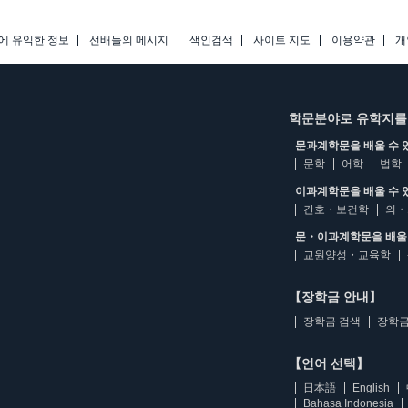
에 유익한 정보
선배들의 메시지
색인검색
사이트 지도
이용약관
개
학문분야로 유학지를
문과계학문을 배울 수 
문학
어학
법학
이과계학문을 배울 수 
간호・보건학
의・
문・이과계학문을 배울 
교원양성・교육학
【장학금 안내】
장학금 검색
장학금
【언어 선택】
日本語
English
Bahasa Indonesia