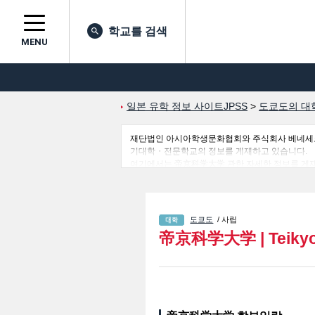
학교를 검색
MENU
일본 유학 정보 사이트JPSS
>
도쿄도의 대
재단법인 아시아학생문화협회와 주식회사 베네세코퍼레
기대학・전문학교의 정보를 게재하고 있습니다.
여기에서는 帝京科学大学 관한 자세한 정보를 게재하고 있어 Facul
Sciences 학부 등의 학부별 정보, 모집정원과
다.
도쿄도
/ 사립
帝京科学大学
|
Teiky