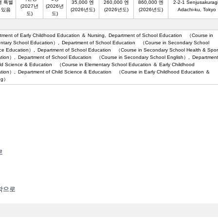
생 특별
35,000 엔
260,000 엔
860,000 엔
2-2-1 Senjusakuragi
(2027년
(2026년
 있음
(2026년도)
(2026년도)
(2026년도)
Adachi-ku, Tokyo
도)
도)
tment of Early Childhood Education ＆ Nursing
Department of School Education （Course in
ntary School Education）
Department of School Education （Course in Secondary School
ce Education）
Department of School Education （Course in Secondary School Health & Spor
ation）
Department of School Education （Course in Secondary School English）
Departmen
ild Science & Education （Course in Elementary School Education ＆ Early Childhood
ation）
Department of Child Science & Education （Course in Early Childhood Education ＆
ing）
로
학으로