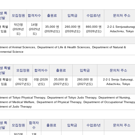
생 특
모집정원
합격자수
출원료
입학금
수업료/년
문의처 주소
선발
약간명
14명
생 특별
35,000 엔
260,000 엔
860,000 엔
2-2-1 Senjusakuragi
(2026년
(2025년
 있음
(2026년도)
(2026년도)
(2026년도)
Adachi-ku, Tokyo
도)
도)
tment of Animal Sciences
Department of Life & Health Sciences
Department of Natural &
onmental Science
생 특별
모집정원
합격자수
출원료
입학금
문의처 주소
선발
생 특별선
약간명
0명 (2026
35,000 엔
260,000 엔
2-2-1 Senju Sakuragi,
 있음
(2027년도)
년도)
(2027년도)
(2027년도)
Adachi-ku, Tokyo
tment of Tokyo Physical Therapy
Department of Tokyo Judo Therapy
Department of Nursing
tment of Medical Welfare
Department of Physical Therapy
Department of Occupational Therapy
tment of Judo Therapy
생 특
합격자
모집정원
출원료
입학금
수업료/년
문의처 주소
선발
수
약간명
1명