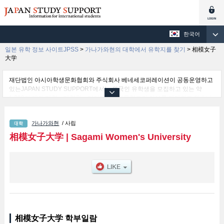
한국어
일본 유학 정보 사이트JPSS
>
가나가와현의 대학에서 유학지를 찾기
>
相模女子
大学
재단법인 아시아학생문화협회와 주식회사 베네세코퍼레이션이 공동운영하고
있는JAPAN STUDY SUPPORT에서는 외국인 유학생을 모집하고 있는 약
1,300여 개의 대학・대학원・단기대학・전문학교의 정보를 게재하고 있습니
다.
여기에서는 相模女子大学 관한 자세한 정보를 게재하고 있어 등의 학부별 정
가나가와현
/ 사립
보, 모집정원과 합격자수 등의 입시정보, 시설안내, 교통정보 등 외국인 유학생
에게 유익하고 필요한 정보를 게재하고 있으므로 많이 이용해 주시기 바랍니
相模女子大学
|
Sagami Women's University
다.
相模女子大学 학부일람