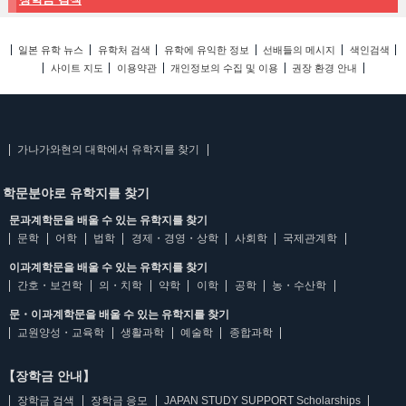
일본 유학 뉴스
유학처 검색
유학에 유익한 정보
선배들의 메시지
색인검색
사이트 지도
이용약관
개인정보의 수집 및 이용
권장 환경 안내
가나가와현의 대학에서 유학지를 찾기
학문분야로 유학지를 찾기
문과계학문을 배울 수 있는 유학지를 찾기
문학
어학
법학
경제・경영・상학
사회학
국제관계학
이과계학문을 배울 수 있는 유학지를 찾기
간호・보건학
의・치학
약학
이학
공학
농・수산학
문・이과계학문을 배울 수 있는 유학지를 찾기
교원양성・교육학
생활과학
예술학
종합과학
【장학금 안내】
장학금 검색
장학금 응모
JAPAN STUDY SUPPORT Scholarships